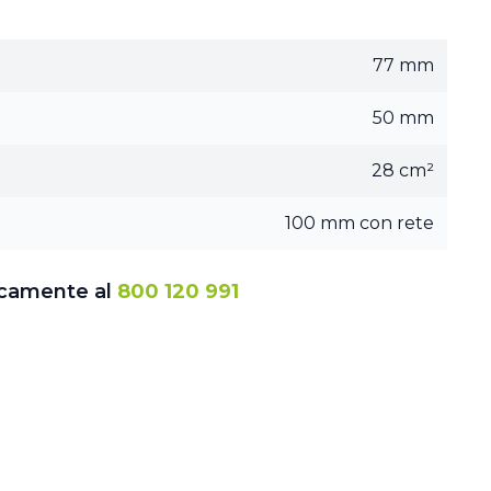
77 mm
50 mm
28 cm²
100 mm con rete
icamente al
800 120 991