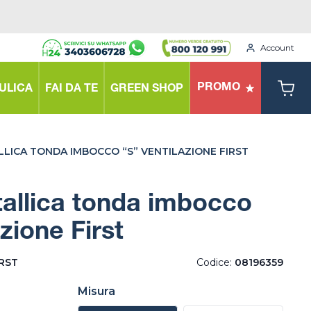
Account
PROMO
ULICA
FAI DA TE
GREEN SHOP
LLICA TONDA IMBOCCO “S” VENTILAZIONE FIRST
tallica tonda imbocco
zione First
IRST
Codice:
08196359
Misura