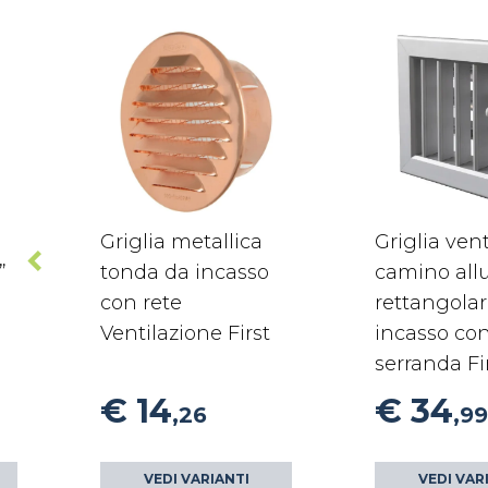
Griglia metallica
Griglia ven
”
tonda da incasso
camino all
con rete
rettangola
Ventilazione First
incasso co
serranda Fi
€ 14
€ 34
,26
,99
VEDI VARIANTI
VEDI VAR