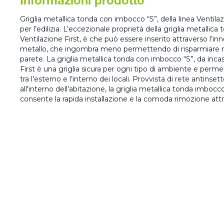
Informazioni prodotto
Griglia metallica tonda con imbocco “S”, della linea Ventilaz
per l’edilizia. L’eccezionale proprietà della griglia metallic
Ventilazione First, è che può essere inserito attraverso l’i
metallo, che ingombra meno permettendo di risparmiare me
parete. La griglia metallica tonda con imbocco “S”, da inca
First è una griglia sicura per ogni tipo di ambiente e permett
tra l’esterno e l’interno dei locali. Provvista di rete antinse
all'interno dell’abitazione, la griglia metallica tonda imbocc
consente la rapida installazione e la comoda rimozione attr