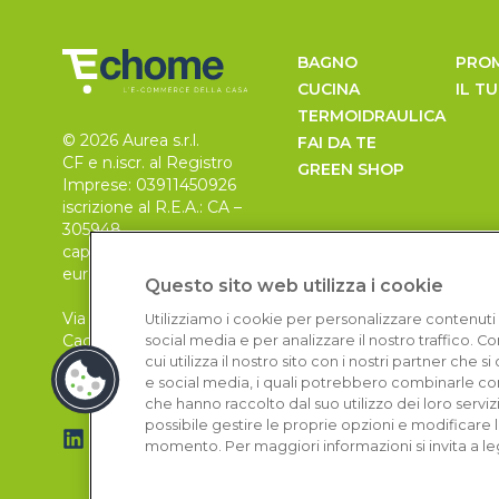
BAGNO
PRO
CUCINA
IL T
TERMOIDRAULICA
© 2026 Aurea s.r.l.
FAI DA TE
CF e n.iscr. al Registro
GREEN SHOP
Imprese: 03911450926
iscrizione al R.E.A.: CA –
305948
capitale sociale 30.000
euro, i.v.
Questo sito web utilizza i cookie
Via Pietro Leo n. 6
Utilizziamo i cookie per personalizzare contenuti 
Cagliari
social media e per analizzare il nostro traffico. 
09129
cui utilizza il nostro sito con i nostri partner che 
e social media, i quali potrebbero combinarle con
che hanno raccolto dal suo utilizzo dei loro serviz
possibile gestire le proprie opzioni e modificare 
momento. Per maggiori informazioni si invita a le