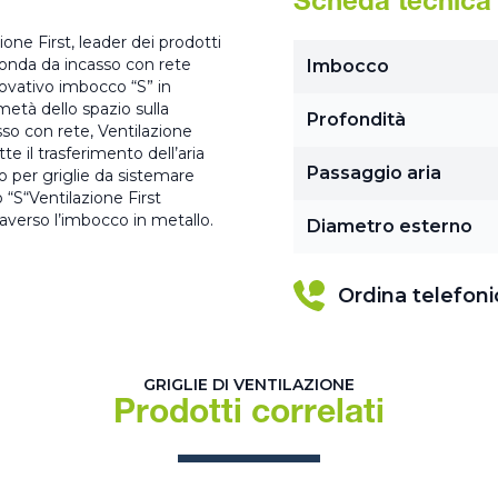
Scheda tecnica
ione First, leader dei prodotti
a tonda da incasso con rete
Imbocco
nnovativo imbocco “S” in
tà dello spazio sulla
Profondità
sso con rete, Ventilazione
e il trasferimento dell’aria
Passaggio aria
tto per griglie da sistemare
o “S“Ventilazione First
averso l’imbocco in metallo.
Diametro esterno
Ordina telefon
GRIGLIE DI VENTILAZIONE
Prodotti correlati