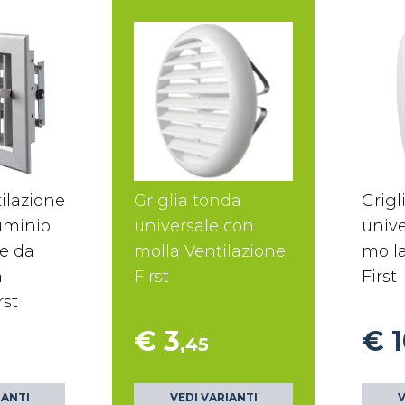
tilazione
Griglia tonda
Grigl
uminio
universale con
unive
re da
molla Ventilazione
molla
n
First
First
rst
€ 3
€ 
,45
IANTI
VEDI VARIANTI
V