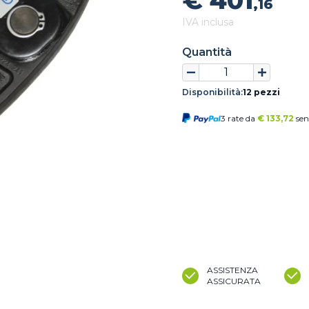
€ 401
,16
IVA inclusa
Quantità
Disponibilità:
12 pezzi
3 rate da
€
133,72
sen
ASSISTENZA
ASSICURATA