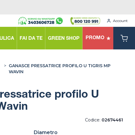
Account
PROMO
ULICA
FAI DA TE
GREEN SHOP
>
GANASCE PRESSATRICE PROFILO U TIGRIS MP
WAVIN
essatrice profilo U
Wavin
Codice:
02674461
Diametro