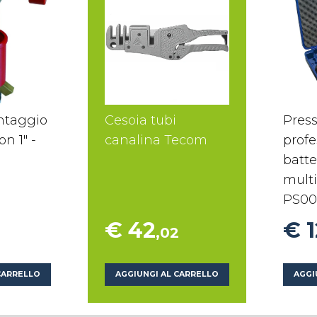
ntaggio
Cesoia tubi
Press
on 1" -
canalina Tecom
profe
batte
multi
PS00
€ 42
€ 
,02
CARRELLO
AGGIUNGI AL CARRELLO
AGGI