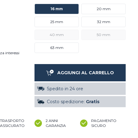
16 mm
20 mm
25 mm
32 mm
40 mm
50 mm
63 mm
za interessi
AGGIUNGI AL CARRELLO
Spedito in 24 ore
Costo spedizione:
Gratis
TRASPORTO
2 ANNI
PAGAMENTO
ASSICURATO
GARANZIA
SICURO