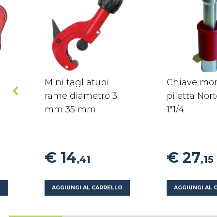
Mini tagliatubi
Chiave mo
rame diametro 3
piletta Nort
mm 35 mm
1"1/4
€ 14
€ 27
,41
,15
O
AGGIUNGI AL CARRELLO
AGGIUNGI AL 