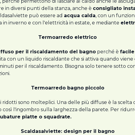
rché permettono di lasciare al caldo anche le asciugaman
re in diversi punti della stanza, anche è
consigliato insta
ldasalviette può essere ad
acqua calda
, con un funziona
 in inverno e con l'elettricità in estate, e mediante
elettr
Termoarredo elettrico
ffuso per il riscaldamento del bagno
perché è
facile
ita con un liquido riscaldante che si attiva quando viene
inuti per il riscaldamento. Bisogna solo tenere sotto co
ioni.
Termoarredo bagno piccolo
ridotti sono molteplici. Una delle più diffuse è la scelta
do così l'ingombro sulla larghezza della parete. Per ridu
tubature piatte o squadrate.
Scaldasalviette: design per il bagno