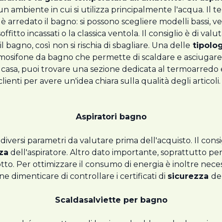
un ambiente in cui si utilizza principalmente l'acqua. Il
i è arredato il bagno: si possono scegliere modelli bassi, ver
offitto incassati o la classica ventola. Il consiglio è di va
bagno, così non si rischia di sbagliare. Una delle
tipolog
termosifone da bagno che permette di scaldare e asciugare
casa, puoi trovare una sezione dedicata al termoarredo e 
clienti per avere un'idea chiara sulla qualità degli articoli. 
Aspiratori bagno
iversi parametri da valutare prima dell'acquisto. Il consi
za
dell'aspiratore. Altro dato importante, soprattutto per 
tto. Per ottimizzare il consumo di energia è inoltre necess
ne dimenticare di controllare i certificati di
sicurezza
del
Scaldasalviette per bagno