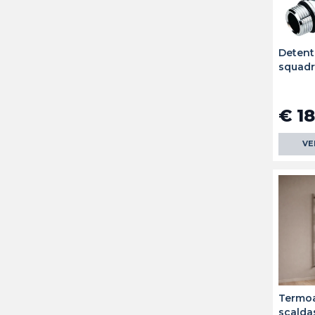
Detent
squadr
€ 18
VE
Termo
scaldas