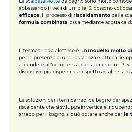
Le
scaldasalviette
da bagno sono molto comode, pe
abbassando i livelli di umidità. Si possono colloca
efficace.
Il processo di
riscaldamento
delle sca
formula combinata
, ossia mediante acqua calda
Il termoarredo elettrico è un
modello molto di
per la presenza di una resistenza elettrica riemp
accendere all'occorrenza, considerando un 3-5 m
dispositivo più dispendioso rispetto ad altre soluz
Le soluzioni per i termoarredi da bagno per spazi 
riscaldante che si sviluppa in verticale, riducen
arredo per il bagno, si può optare anche per
le 