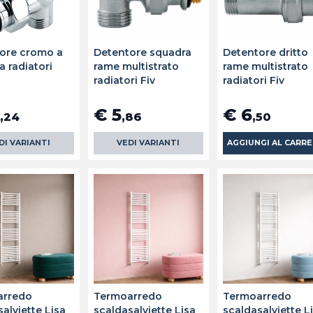
ore cromo a
Detentore squadra
Detentore dritto
a radiatori
rame multistrato
rame multistrato
radiatori Fiv
radiatori Fiv
€ 5
€ 6
,24
,86
,50
DI VARIANTI
VEDI VARIANTI
AGGIUNGI AL CARR
arredo
Termoarredo
Termoarredo
alviette Lisa
scaldasalviette Lisa
scaldasalviette L