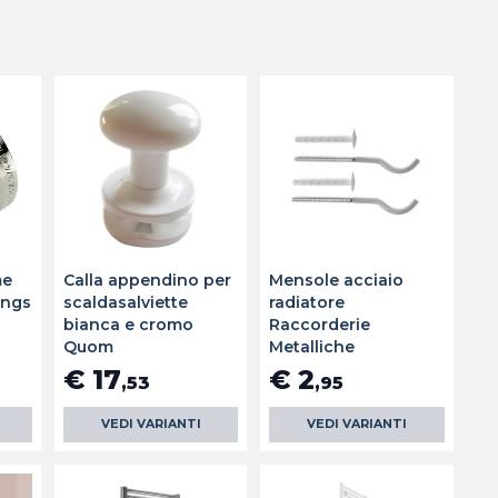
me
Calla appendino per
Mensole acciaio
ings
scaldasalviette
radiatore
bianca e cromo
Raccorderie
Quom
Metalliche
€ 17
€ 2
,53
,95
VEDI VARIANTI
VEDI VARIANTI