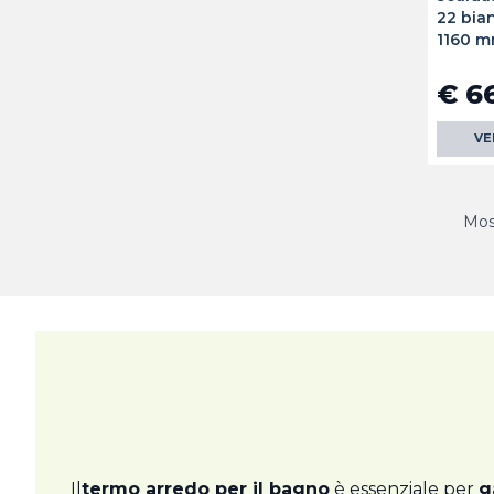
22 bia
1160 m
€ 6
VE
Most
Il
termo arredo per il bagno
è essenziale per
g