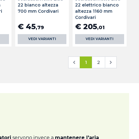
a
22 bianco altezza
22 elettrico bianco
i
700 mm Cordivari
altezza 1160 mm
Cordivari
€ 45
€ 205
,79
,01
VEDI VARIANTI
VEDI VARIANTI
1
2
atori
servono invece a
mantenere l'aria