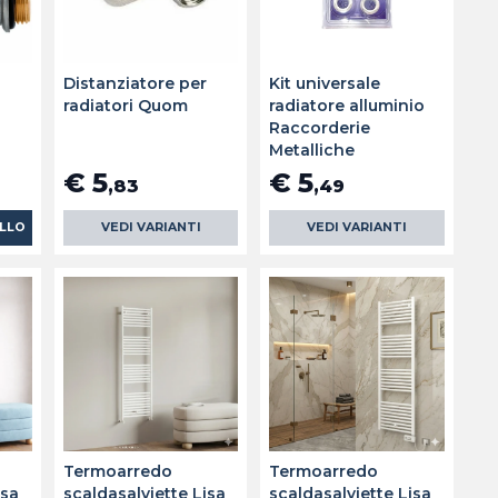
Distanziatore per
Kit universale
radiatori Quom
radiatore alluminio
Raccorderie
Metalliche
€ 5
€ 5
,83
,49
ELLO
VEDI VARIANTI
VEDI VARIANTI
Termoarredo
Termoarredo
isa
scaldasalviette Lisa
scaldasalviette Lisa