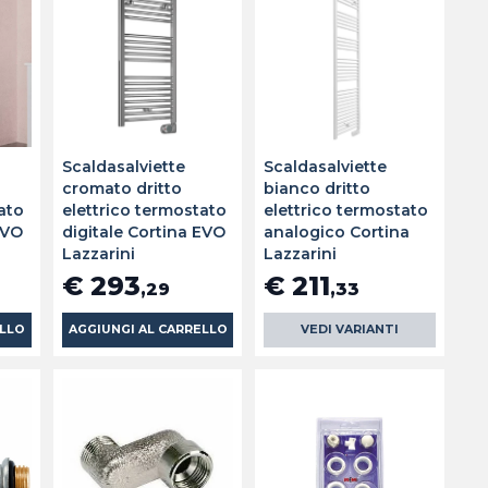
Scaldasalviette
Scaldasalviette
cromato dritto
bianco dritto
ato
elettrico termostato
elettrico termostato
EVO
digitale Cortina EVO
analogico Cortina
Lazzarini
Lazzarini
€ 293
€ 211
,29
,33
ELLO
AGGIUNGI AL CARRELLO
VEDI VARIANTI