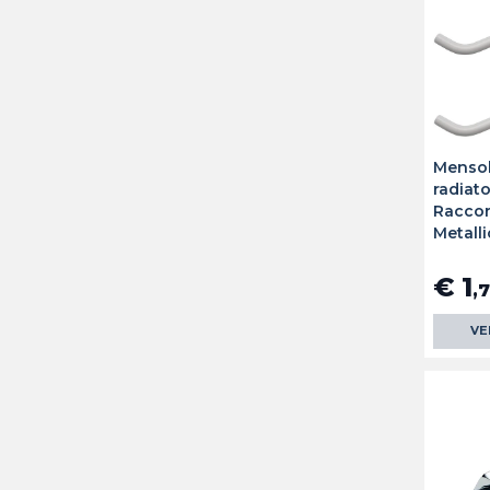
Mensol
radiat
Raccor
Metall
€ 1
,
VE