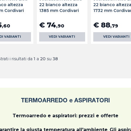
nco altezza
22 bianco altezza
22 bianco altezz
m Cordivari
1385 mm Cordivari
1732 mm Cordivar
6
€ 74
€ 88
,60
,90
,79
DI VARIANTI
VEDI VARIANTI
VEDI VARIANTI
rati i risultati da
1
a
20
su
38
TERMOARREDO e ASPIRATORI
Termoarredo e aspiratori: prezzi e offerte
arantire la giusta temperatura all'ambiente
.
Gli aspir