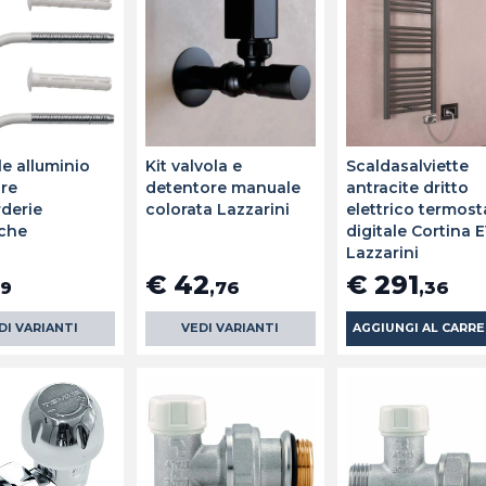
e alluminio
Kit valvola e
Scaldasalviette
ore
detentore manuale
antracite dritto
derie
colorata Lazzarini
elettrico termost
iche
digitale Cortina 
Lazzarini
€ 42
€ 291
79
,76
,36
DI VARIANTI
VEDI VARIANTI
AGGIUNGI AL CARR