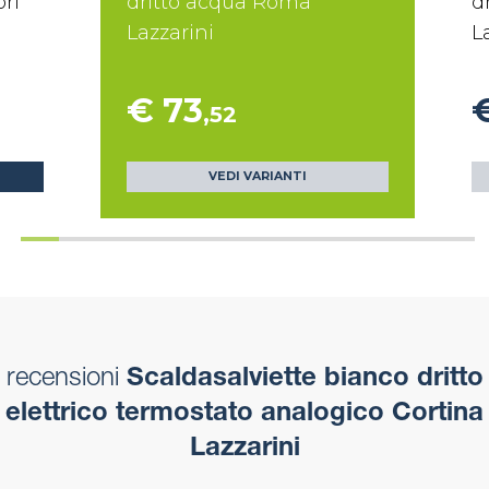
ori
dritto acqua Roma
d
Lazzarini
L
€ 73
,52
VEDI VARIANTI
recensioni
Scaldasalviette bianco dritto
elettrico termostato analogico Cortina
Lazzarini