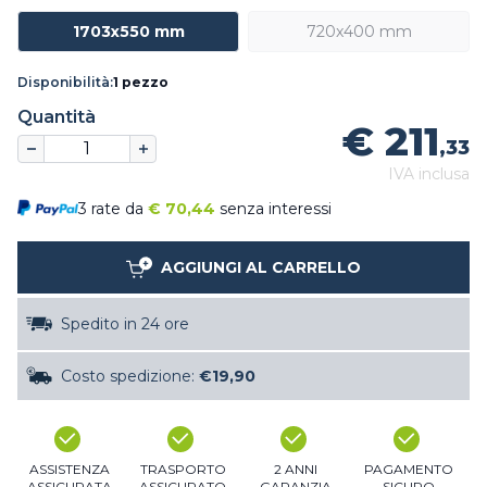
1703x550 mm
720x400 mm
Disponibilità:
1 pezzo
Quantità
€ 211
,33
IVA inclusa
3 rate da
€
70,44
senza interessi
AGGIUNGI AL CARRELLO
Spedito in 24 ore
Costo spedizione:
€19,90
ASSISTENZA
TRASPORTO
2 ANNI
PAGAMENTO
ASSICURATA
ASSICURATO
GARANZIA
SICURO