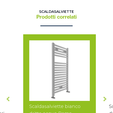
SCALDASALVIETTE
Prodotti correlati
Scaldasalviette bianco
S