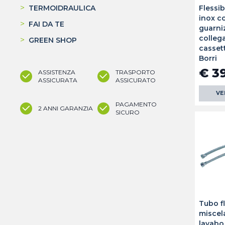
>
Flessib
TERMOIDRAULICA
inox c
>
FAI DA TE
guarni
colleg
>
GREEN SHOP
casset
Borri
€ 3
ASSISTENZA
TRASPORTO
ASSICURATA
ASSICURATO
VE
PAGAMENTO
2 ANNI GARANZIA
SICURO
Tubo f
miscel
lavabo