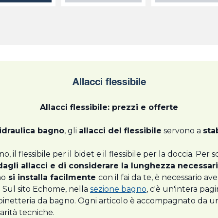
Allacci flessibile
Allacci flessibile: prezzi e offerte
'idraulica bagno
, gli
allacci del flessibile
servono a
sta
o, il flessibile per il bidet e il flessibile per la doccia. Pe
 dagli allacci e di considerare la lunghezza necessar
no
si installa facilmente
con il fai da te, è necessario a
. Sul sito Echome, nella
sezione bagno
, c'è un'intera pagin
ubinetteria da bagno. Ogni articolo è accompagnato da un
arità tecniche.