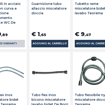
ili in acciaio
Guarnizione tubo
Tubetto rame
on curva e
allaccio miscelatore
miscelatore bide
zione
doccia
lavabo Teorema
amento
te WC De
9
€ 1
€ 9
,89
,65
,47
DI VARIANTI
AGGIUNGI AL CARRELLO
AGGIUNGI AL CARR
lex inox
Tubo flex inox
Tubo flessibile n
atore bidet
bicono miscelatore
miscelatore docc
 Teorema
lavabo bidet De Borri
Teorema