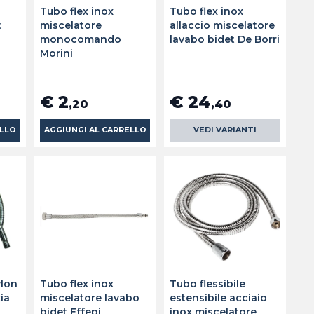
Tubo flex inox
Tubo flex inox
t
miscelatore
allaccio miscelatore
monocomando
lavabo bidet De Borri
Morini
€ 2
€ 24
,20
,40
ELLO
AGGIUNGI AL CARRELLO
VEDI VARIANTI
ylon
Tubo flex inox
Tubo flessibile
ia
miscelatore lavabo
estensibile acciaio
bidet Effepi
inox miscelatore