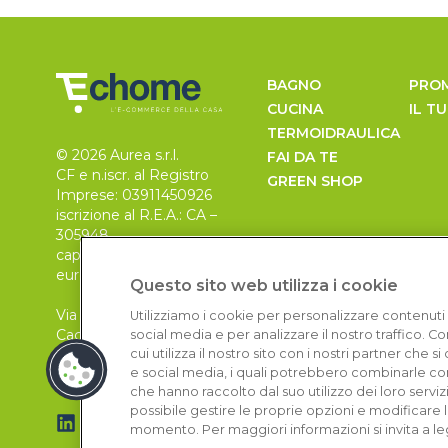
BAGNO
PRO
CUCINA
IL T
TERMOIDRAULICA
© 2026 Aurea s.r.l.
FAI DA TE
CF e n.iscr. al Registro
GREEN SHOP
Imprese: 03911450926
iscrizione al R.E.A.: CA –
305948
capitale sociale 30.000
euro, i.v.
Questo sito web utilizza i cookie
Via Pietro Leo n. 6
Utilizziamo i cookie per personalizzare contenuti 
Cagliari
social media e per analizzare il nostro traffico. 
09129
cui utilizza il nostro sito con i nostri partner che 
e social media, i quali potrebbero combinarle con
che hanno raccolto dal suo utilizzo dei loro serviz
possibile gestire le proprie opzioni e modificare 
momento. Per maggiori informazioni si invita a le