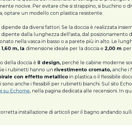
mente nocive. Per evitare che si strappino, si buchino o d
ica, optare un modello con plastica resistente.
e dipende da diversi fattori. Se la doccia è realizzata insi
 dipente dalla lunghezza dell'asta, dal posizionamento d
onato nella vasca in basso o a parete più in alto. Le lun
,
1,60 m, la
dimensione ideale per la doccia e
2,00 m
per 
no della doccia è
il design,
perché le cabine moderne sono
 Se i rubinetti hanno un
rivestimento cromato,
anche i f
pirale con effetto metallico
in plastica o il flessibile do
i sono anche i flessibili per rubinetti bianchi. Sul sito Ec
ni su Echome
, nella pagina dedicata alle recensioni. In 
a corretta installazione di articoli per il bagno andando sul