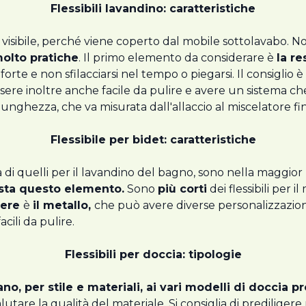
Flessibili lavandino: caratteristiche
 è visibile, perché viene coperto dal mobile sottolavabo. N
molto pratiche
. Il primo elemento da considerare è
la re
rte e non sfilacciarsi nel tempo o piegarsi. Il consiglio è
sere inoltre anche facile da pulire e avere un sistema c
unghezza, che va misurata dall'allaccio al miscelatore fin
Flessibile per bidet: caratteristiche
nza di quelli per il lavandino del bagno, sono nella maggior p
ista questo elemento.
Sono
più corti
dei flessibili per 
gere
è
il metallo,
che può avere diverse personalizzazioni d
acili da pulire.
Flessibili per doccia: tipologie
no, per stile e materiali, ai vari modelli di doccia p
lutare la qualità del materiale. Si consiglia di prediligere