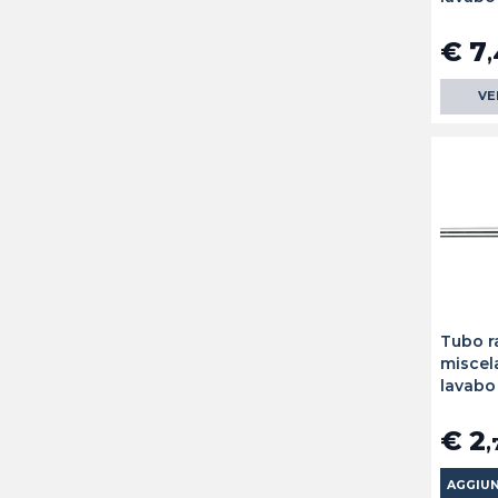
€ 7
,
VE
Tubo 
miscel
lavabo
€ 2
,
AGGIUN