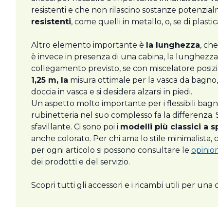
resistenti e che non rilascino sostanze potenzial
resistenti
, come quelli in metallo, o, se di plast
Altro elemento importante è
la lunghezza
, ch
è invece in presenza di una cabina, la lunghezza
collegamento previsto, se con miscelatore posizi
1,25 m, la
misura ottimale per la vasca da bagno
doccia in vasca e si desidera alzarsi in piedi.
Un aspetto molto importante per i flessibili bag
rubinetteria nel suo complesso fa la differenza.
sfavillante. Ci sono poi i
modelli più classici a s
anche colorato. Per chi ama lo stile minimalista, c
per ogni articolo si possono consultare le
opinio
dei prodotti e del servizio.
Scopri tutti gli accessori e i ricambi utili per un