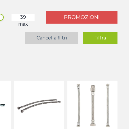
PROMOZIONI
max
Cancella filtri
Filtra