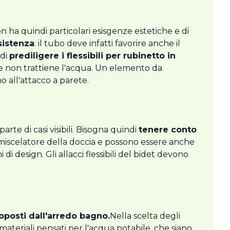
on ha quindi particolari esisgenze estetiche e di
sistenza
: il tubo deve infatti favorire anche il
 di
prediligere i flessibili per rubinetto in
he non trattiene l'acqua. Un elemento da
o all'attacco a parete.
arte di casi visibili. Bisogna quindi
tenere conto
il miscelatore della doccia e possono essere anche
i design. Gli allacci flessibili del bidet devono
roposti dall'arredo bagno.
Nella scelta degli
 materiali pensati per l'acqua potabile, che siano