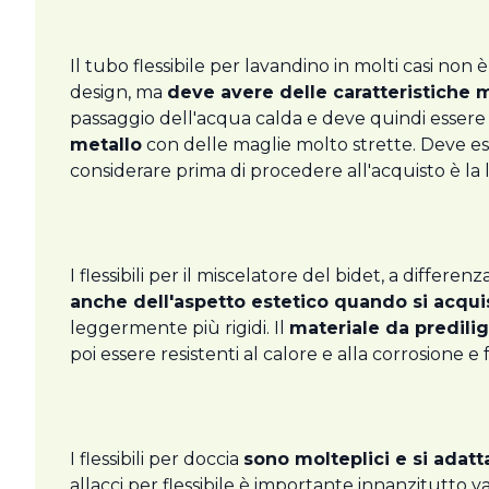
Il tubo flessibile per lavandino in molti casi non
design, ma
deve avere delle caratteristiche 
passaggio dell'acqua calda e deve quindi essere fo
metallo
con delle maglie molto strette. Deve es
considerare prima di procedere all'acquisto è la l
I flessibili per il miscelatore del bidet, a differe
anche dell'aspetto estetico quando si acqu
leggermente più rigidi. Il
materiale da predili
poi essere resistenti al calore e alla corrosione e f
I flessibili per doccia
sono molteplici e si adatta
allacci per flessibile è importante innanzitutto va