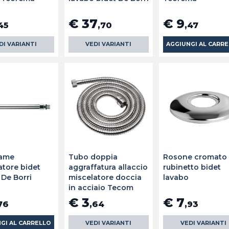
€ 37
€ 9
45
,70
,47
DI VARIANTI
VEDI VARIANTI
AGGIUNGI AL CARR
rame
Tubo doppia
Rosone cromato
atore bidet
aggraffatura allaccio
rubinetto bidet
 De Borri
miscelatore doccia
lavabo
in acciaio Tecom
€ 3
€ 7
76
,64
,93
GI AL CARRELLO
VEDI VARIANTI
VEDI VARIANTI