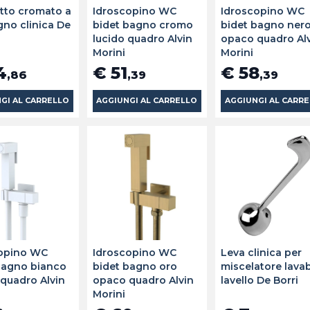
tto cromato a
Idroscopino WC
Idroscopino WC
gno clinica De
bidet bagno cromo
bidet bagno ner
lucido quadro Alvin
opaco quadro Al
Morini
Morini
4
€ 51
€ 58
,86
,39
,39
GI AL CARRELLO
AGGIUNGI AL CARRELLO
AGGIUNGI AL CARR
opino WC
Idroscopino WC
Leva clinica per
bagno bianco
bidet bagno oro
miscelatore lava
quadro Alvin
opaco quadro Alvin
lavello De Borri
Morini