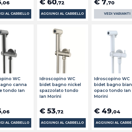
6
€ 60
€ 7
,06
,72
,70
GI AL CARRELLO
AGGIUNGI AL CARRELLO
VEDI VARIANTI
opino WC
Idroscopino WC
Idroscopino WC
bagno canna
bidet bagno nickel
bidet bagno bia
le tondo Ian
spazzolato tondo
opaco tondo Ian
Ian Morini
Morini
6
€ 53
€ 49
,06
,72
,04
GI AL CARRELLO
AGGIUNGI AL CARRELLO
AGGIUNGI AL CARR