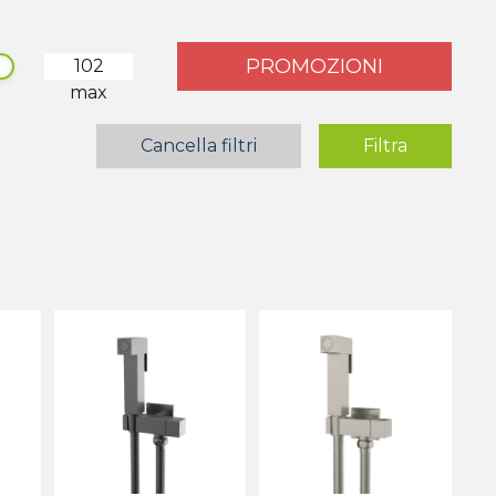
PROMOZIONI
max
Cancella filtri
Filtra