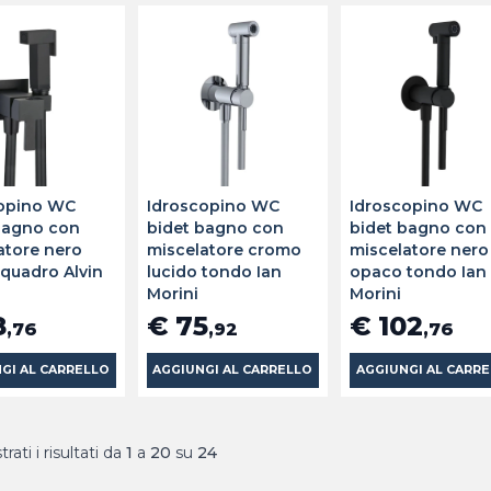
opino WC
Idroscopino WC
Idroscopino WC
bagno con
bidet bagno con
bidet bagno con
atore nero
miscelatore cromo
miscelatore nero
quadro Alvin
lucido tondo Ian
opaco tondo Ian
Morini
Morini
8
€ 75
€ 102
,76
,92
,76
GI AL CARRELLO
AGGIUNGI AL CARRELLO
AGGIUNGI AL CARR
rati i risultati da
1
a
20
su
24