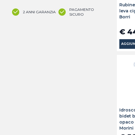
Rubine
PAGAMENTO
leva ci
2 ANNI GARANZIA
SICURO
Borri
€ 4
AGGIUN
Idrosc
bidet 
opaco 
Morini