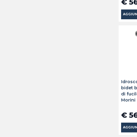
€ 5
AGGIUN
Idrosc
bidet 
di fuci
Morini
€ 5
AGGIUN