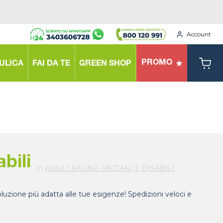
Account
PROMO
ULICA
FAI DA TE
GREEN SHOP
bili
in
AUSILI BAGNO ANZIANI E DISABILI
soluzione più adatta alle tue esigenze! Spedizioni veloci e