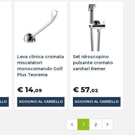
Leva clinica cromata
Set idroscopino
miscelatori
pulsante cromato
monocomando Golf
sanitari Remer
Plus Teorema
€ 14
€ 57
,09
,02
ELLO
AGGIUNGI AL CARRELLO
AGGIUNGI AL CARRELLO
1
2