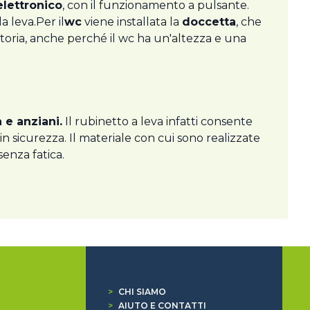
elettronico
, con il funzionamento a pulsante.
a leva.Per il
wc
viene installata la
doccetta
, che
 motoria, anche perché il wc ha un'altezza e una
 e anziani.
Il rubinetto a leva infatti consente
n sicurezza. Il materiale con cui sono realizzate
senza fatica.
>
CHI SIAMO
>
AIUTO E CONTATTI