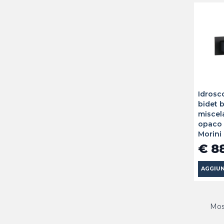
Idrosc
bidet 
miscel
opaco 
Morini
€ 8
AGGIUN
Most