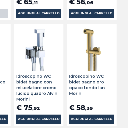
€ 65
€ 56
,11
,06
AGGIUNGI AL CARRELLO
AGGIUNGI AL CARRELLO
Idroscopino WC
Idroscopino WC
nco
bidet bagno con
bidet bagno oro
miscelatore cromo
opaco tondo Ian
lucido quadro Alvin
Morini
Morini
€ 75
€ 58
,92
,39
ELLO
AGGIUNGI AL CARRELLO
AGGIUNGI AL CARRELLO