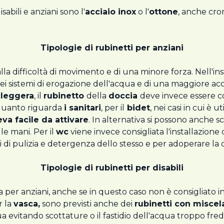
sabili e anziani sono l'
acciaio inox
o l'
ottone
, anche cro
Tipologie di rubinetti per anziani
a difficoltà di movimento e di una minore forza. Nell'ins
 dei sistemi di erogazione dell'acqua e di una maggiore acc
 leggera
, il
rubinetto
della
doccia
deve invece essere c
 quanto riguarda
i sanitari
, per il
bidet
, nei casi in cui è u
eva facile da attivare
. In alternativa si possono anche s
lle mani. Per il
wc
viene invece consigliata l'installazione
 di pulizia e detergenza dello stesso e per adoperare la 
Tipologie di rubinetti per disabili
lla per anziani, anche se in questo caso non è consigliato
r la
vasca,
sono previsti anche dei
rubinetti con misce
evitando scottature o il fastidio dell'acqua troppo fredda