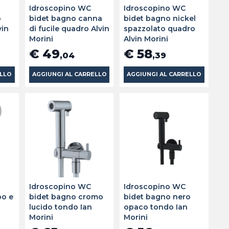
Idroscopino WC
Idroscopino WC
o
bidet bagno canna
bidet bagno nickel
vin
di fucile quadro Alvin
spazzolato quadro
Morini
Alvin Morini
€ 49
€ 58
,04
,39
ELLO
AGGIUNGI AL CARRELLO
AGGIUNGI AL CARRELLO
Idroscopino WC
Idroscopino WC
bo e
bidet bagno cromo
bidet bagno nero
lucido tondo Ian
opaco tondo Ian
Morini
Morini