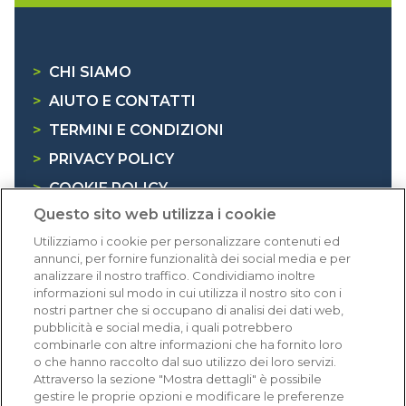
>
CHI SIAMO
>
AIUTO E CONTATTI
>
TERMINI E CONDIZIONI
>
PRIVACY POLICY
>
COOKIE POLICY
Questo sito web utilizza i cookie
>
INFORMATIVA RAEE
Utilizziamo i cookie per personalizzare contenuti ed
annunci, per fornire funzionalità dei social media e per
Dicono di noi
analizzare il nostro traffico. Condividiamo inoltre
informazioni sul modo in cui utilizza il nostro sito con i
nostri partner che si occupano di analisi dei dati web,
1.641 recensioni
pubblicità e social media, i quali potrebbero
Eccellente (4,8)
combinarle con altre informazioni che ha fornito loro
o che hanno raccolto dal suo utilizzo dei loro servizi.
Acquisti verificati
Attraverso la sezione "Mostra dettagli" è possibile
gestire le proprie opzioni e modificare le preferenze