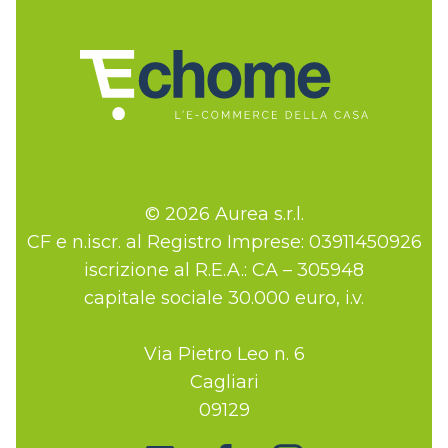
© 2026 Aurea s.r.l.
CF e n.iscr. al Registro Imprese: 03911450926
iscrizione al R.E.A.: CA – 305948
capitale sociale 30.000 euro, i.v.
Via Pietro Leo n. 6
Cagliari
09129