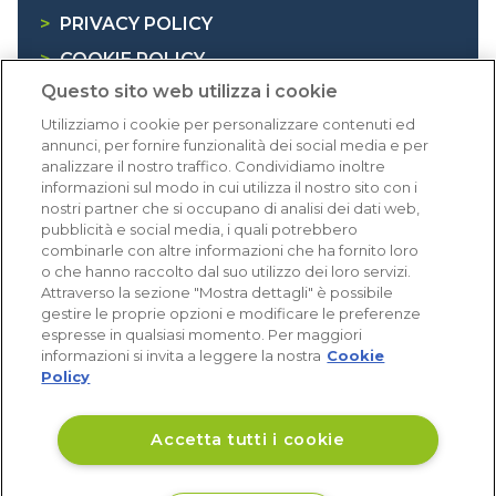
>
PRIVACY POLICY
>
COOKIE POLICY
Questo sito web utilizza i cookie
>
INFORMATIVA RAEE
Utilizziamo i cookie per personalizzare contenuti ed
annunci, per fornire funzionalità dei social media e per
Dicono di noi
analizzare il nostro traffico. Condividiamo inoltre
informazioni sul modo in cui utilizza il nostro sito con i
nostri partner che si occupano di analisi dei dati web,
1.640 recensioni
pubblicità e social media, i quali potrebbero
Eccellente (4,8)
combinarle con altre informazioni che ha fornito loro
o che hanno raccolto dal suo utilizzo dei loro servizi.
Acquisti verificati
Attraverso la sezione "Mostra dettagli" è possibile
gestire le proprie opzioni e modificare le preferenze
espresse in qualsiasi momento. Per maggiori
informazioni si invita a leggere la nostra
Cookie
Policy
Accetta tutti i cookie