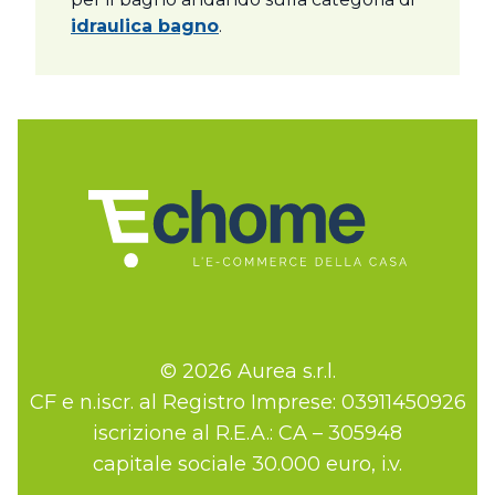
idraulica bagno
.
© 2026 Aurea s.r.l.
CF e n.iscr. al Registro Imprese: 03911450926
iscrizione al R.E.A.: CA – 305948
capitale sociale 30.000 euro, i.v.