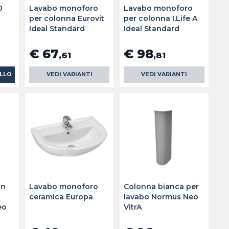
0
Lavabo monoforo
Lavabo monoforo
per colonna Eurovit
per colonna I.Life A
Ideal Standard
Ideal Standard
€ 67
€ 98
,61
,81
ELLO
VEDI VARIANTI
VEDI VARIANTI
in
Lavabo monoforo
Colonna bianca per
ceramica Europa
lavabo Normus Neo
eo
VitrA