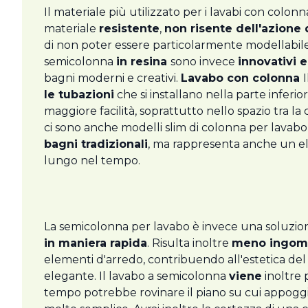
Il materiale più utilizzato per i lavabi con colo
materiale
resistente
,
non risente dell'azione d
di non poter essere particolarmente modellabile 
semicolonna
in resina
sono invece
innovativi e
bagni moderni e creativi.
Lavabo con colonna
le tubazioni
che si installano nella parte inferi
maggiore facilità, soprattutto nello spazio tra la
ci sono anche modelli slim di colonna per lavabo, 
bagni tradizionali
, ma rappresenta anche un el
lungo nel tempo.
La semicolonna per lavabo è invece una soluzi
in maniera rapida
. Risulta inoltre
meno ingom
elementi d'arredo, contribuendo all'estetica del
elegante. Il lavabo a semicolonna
viene
inoltre 
tempo potrebbe rovinare il piano su cui appoggi