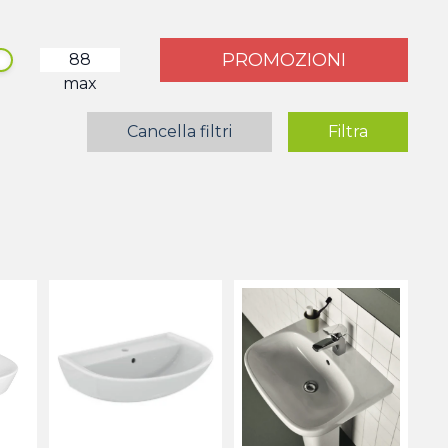
PROMOZIONI
max
Cancella filtri
Filtra