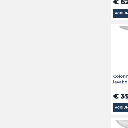
€ 6
AGGIUN
Colonn
lavabo
€ 3
AGGIUN