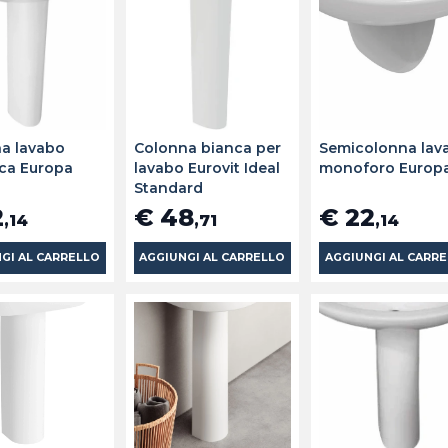
a lavabo
Colonna bianca per
Semicolonna lav
ca Europa
lavabo Eurovit Ideal
monoforo Europ
Standard
2
€ 48
€ 22
,14
,71
,14
GI AL CARRELLO
AGGIUNGI AL CARRELLO
AGGIUNGI AL CARR