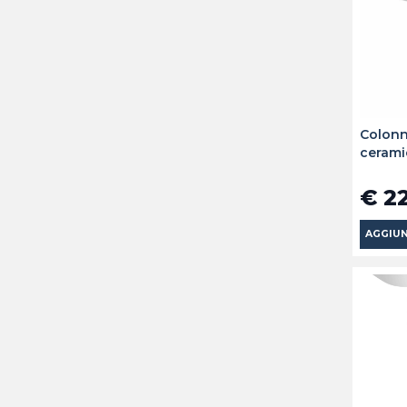
Colonn
cerami
€ 2
AGGIUN