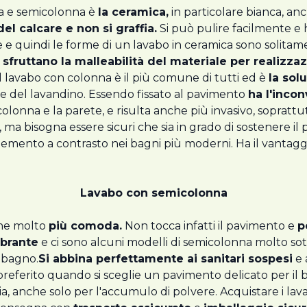
nna e semicolonna è
la ceramica,
in particolare bianca, anc
el calcare e non si graffia.
Si può pulire facilmente e h
e quindi le forme di un lavabo in ceramica sono solitame
 sfruttano la malleabilità del materiale per realizza
Il lavabo con colonna è il più comune di tutti ed è
la sol
ore del lavandino. Essendo fissato al pavimento
ha l'inco
 colonna e la parete, e risulta anche più invasivo, sopratt
ma bisogna essere sicuri che sia in grado di sostenere il p
emento a contrasto nei bagni più moderni. Ha il vantaggi
Lavabo con semicolonna
one molto
più comoda.
Non tocca infatti il pavimento e
p
brante
e ci sono alcuni modelli di semicolonna molto sott
 bagno.
Si abbina perfettamente ai sanitari sospesi
e 
preferito quando si sceglie un pavimento delicato per il
a, anche solo per l'accumulo di polvere. Acquistare i l