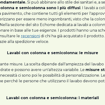
ondamentale.
Si può abbinare allo stile dei sanitari e, a 
colonna e semicolonna sono i più diffusi
. I lavabi a c
 a pavimento, che contiene tutti gli elementi per l'approvv
rizzano per essere meno ingombranti, visto che la colonn
lla sezione del sito Echome dedicata ai lavabi a colonn
zionare in base alle tue esigenze. I prodotti hanno una s
onsultare le
recensioni
di chi ha già acquistato il prodotto
azie alla spedizione veloce.
Lavabi con colonna e semicolonna: le misure
 tante misure. La scelta dipende dall'ampiezza del lavabo 
drate e possono avere un'altezza variabile. Le
misure s
necessità ci sono poi le possibilità di personalizzazione. L
he perché le persone che utilizzano il lavabo devono pot
Lavabi con colonna e semicolonna: i materiali