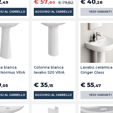
2
€ 57
€ 40
,49
,60
,26
€ 79,82
GI AL CARRELLO
AGGIUNGI AL CARRELLO
VEDI VARIANTI
a bianca
Colonna bianca
Lavabo ceramica
 Normus VitrA
lavabo S20 VitrA
Ginger Glass
9
€ 35
€ 55
,05
,15
,47
GI AL CARRELLO
AGGIUNGI AL CARRELLO
VEDI VARIANTI