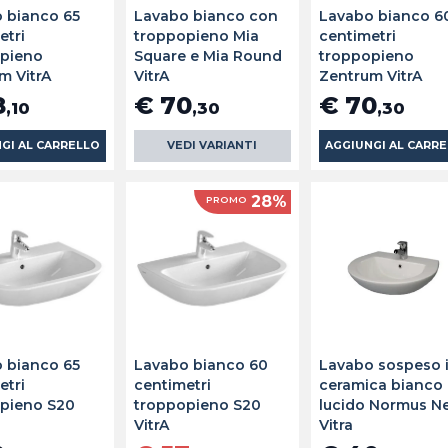
 bianco 65
Lavabo bianco con
Lavabo bianco 6
etri
troppopieno Mia
centimetri
pieno
Square e Mia Round
troppopieno
m VitrA
VitrA
Zentrum VitrA
8
€ 70
€ 70
,10
,30
,30
GI AL CARRELLO
VEDI VARIANTI
AGGIUNGI AL CARR
28%
PROMO
 bianco 65
Lavabo bianco 60
Lavabo sospeso 
etri
centimetri
ceramica bianco
pieno S20
troppopieno S20
lucido Normus N
VitrA
Vitra