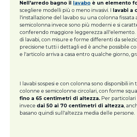
Nell'arredo bagno il
lavabo
è un elemento f
scegliere modelli più o meno invasivi. I
lavabi a 
l'installazione del lavabo su una colonna fissata
semicolonna invece sono più moderni e si caratte
conferendo maggiore leggerezza all'elemento. Ne
di lavabi, con misure e forme differenti da sele
precisione tutti i dettagli ed è anche possibile c
e l'articolo arriva a casa entro qualche giorno, gr
I lavabi sospesi e con colonna sono disponibili in
colonne e semicolonne circolari, con forme squa
fino a 65 centimetri di altezza.
Per particolari 
invece
dai 50 ai 70 centimetri di altezza
, anc
basano quindi sull'altezza media delle persone.