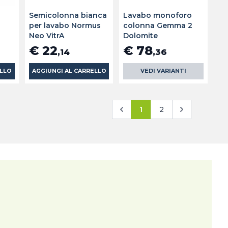
Semicolonna bianca
Lavabo monoforo
o
per lavabo Normus
colonna Gemma 2
Neo VitrA
Dolomite
€ 22
€ 78
,14
,36
ELLO
AGGIUNGI AL CARRELLO
VEDI VARIANTI
1
2