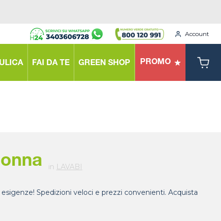
Account
PROMO
ULICA
FAI DA TE
GREEN SHOP
lonna
in
LAVABI
e esigenze! Spedizioni veloci e prezzi convenienti. Acquista