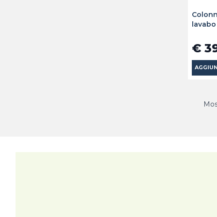
Colonn
lavabo
€ 3
AGGIUN
Most