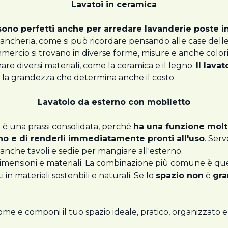
Lavatoi in ceramica
sono perfetti anche per arredare lavanderie poste i
 biancheria, come si può ricordare pensando alle case dell
ercio si trovano in diverse forme, misure e anche colori. P
e diversi materiali, come la ceramica e il legno.
Il lava
è la grandezza che determina anche il costo.
Lavatoio da esterno con mobiletto
 è una prassi consolidata, perché
ha una funzione molt
dino e di renderli immediatamente pronti all'uso
. Ser
 anche tavoli e sedie per mangiare all'esterno.
dimensioni e materiali. La combinazione più comune è que
n materiali sostenbili e naturali. Se lo
spazio non
è
gra
me e componi il tuo spazio ideale, pratico, organizzato e