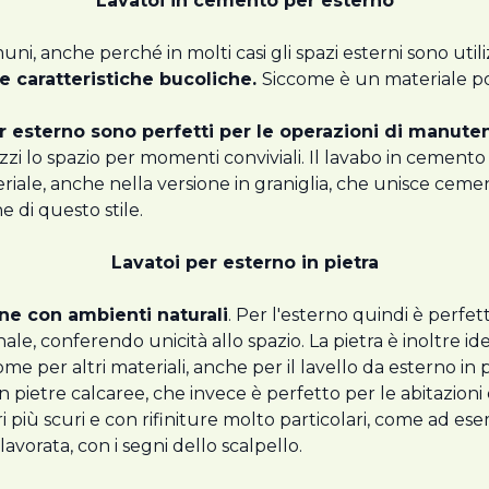
Lavatoi in cemento per esterno
uni, anche perché in molti casi gli spazi esterni sono utili
le caratteristiche bucoliche.
Siccome è un materiale po
r esterno sono perfetti per le operazioni di manut
lizzi lo spazio per momenti conviviali. Il lavabo in cement
riale, anche nella versione in graniglia, che unisce cem
e di questo stile.
Lavatoi per esterno in pietra
ne con ambienti naturali
. Per l'esterno quindi è perfet
nale, conferendo unicità allo spazio. La pietra è inoltre 
ome per altri materiali, anche per il lavello da esterno in 
pietre calcaree, che invece è perfetto per le abitazioni e
i più scuri e con rifiniture molto particolari, come ad ese
lavorata, con i segni dello scalpello.