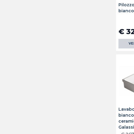
Pilozz
bianco
€ 3
VE
Lavabo
bianco
cerami
Galass