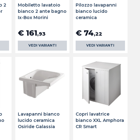
o 2
Mobiletto lavatoio
Pilozzo lavapanni
or
bianco 2 ante bagno
bianco lucido
Ix-Box Morini
ceramica
€ 161
€ 74
,93
,22
VEDI VARIANTI
VEDI VARIANTI
o
Lavapanni bianco
Copri lavatrice
no
lucido ceramica
bianco XXL Amphora
Osiride Galassia
CR Smart