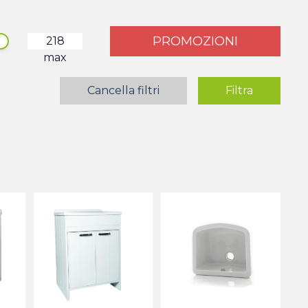
PROMOZIONI
max
Cancella filtri
Filtra