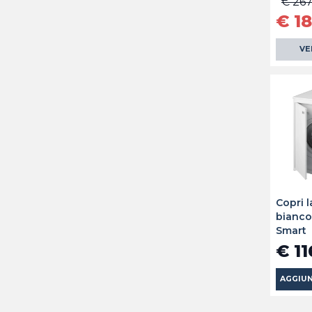
€ 267
€ 1
VE
Copri l
bianco
Smart
€ 11
AGGIUN