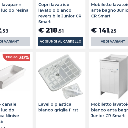
o lavapanni
Copri lavatrice
Mobiletto lavatoi
 lucido resina
lavatoio bianco
ante bagno Juni
reversibile Junior CR
CR Smart
Smart
2
€ 218
€ 141
,53
,51
,25
DI VARIANTI
AGGIUNGI AL CARRELLO
VEDI VARIANTI
30%
PROMO
 canale
Lavello plastica
Mobiletto lavatoi
 lucido
bianco griglia First
bianco anta bag
ca Ninive
Junior CR Smart
ia