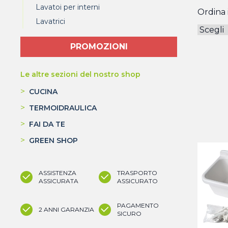
Lavatoi per interni
Ordina i
Lavatrici
PROMOZIONI
Le altre sezioni del nostro shop
>
CUCINA
>
TERMOIDRAULICA
>
FAI DA TE
>
GREEN SHOP
ASSISTENZA
TRASPORTO
ASSICURATA
ASSICURATO
PAGAMENTO
2 ANNI GARANZIA
SICURO