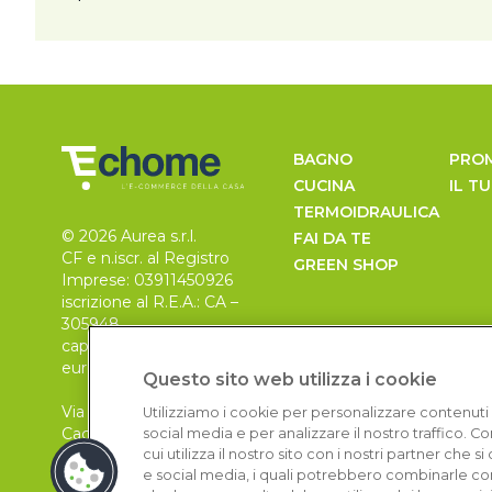
BAGNO
PRO
CUCINA
IL T
TERMOIDRAULICA
© 2026 Aurea s.r.l.
FAI DA TE
CF e n.iscr. al Registro
GREEN SHOP
Imprese: 03911450926
iscrizione al R.E.A.: CA –
305948
capitale sociale 30.000
euro, i.v.
Questo sito web utilizza i cookie
Via Pietro Leo n. 6
Utilizziamo i cookie per personalizzare contenuti 
Cagliari
social media e per analizzare il nostro traffico. 
09129
cui utilizza il nostro sito con i nostri partner che 
e social media, i quali potrebbero combinarle con