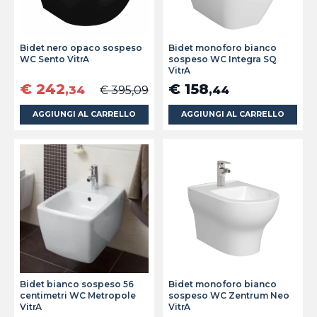
Bidet nero opaco sospeso
Bidet monoforo bianco
WC Sento VitrA
sospeso WC Integra SQ
VitrA
€ 242
€ 158
,34
€ 395,09
,44
AGGIUNGI AL CARRELLO
AGGIUNGI AL CARRELLO
Bidet bianco sospeso 56
Bidet monoforo bianco
centimetri WC Metropole
sospeso WC Zentrum Neo
VitrA
VitrA