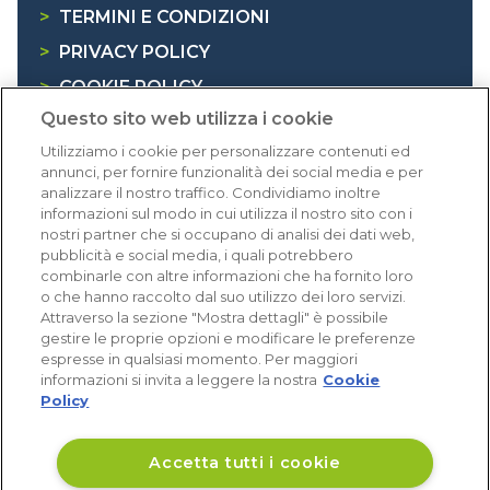
>
TERMINI E CONDIZIONI
>
PRIVACY POLICY
>
COOKIE POLICY
Questo sito web utilizza i cookie
>
INFORMATIVA RAEE
Utilizziamo i cookie per personalizzare contenuti ed
annunci, per fornire funzionalità dei social media e per
Dicono di noi
analizzare il nostro traffico. Condividiamo inoltre
informazioni sul modo in cui utilizza il nostro sito con i
nostri partner che si occupano di analisi dei dati web,
1.641 recensioni
pubblicità e social media, i quali potrebbero
Eccellente (4,8)
combinarle con altre informazioni che ha fornito loro
o che hanno raccolto dal suo utilizzo dei loro servizi.
Acquisti verificati
Attraverso la sezione "Mostra dettagli" è possibile
gestire le proprie opzioni e modificare le preferenze
espresse in qualsiasi momento. Per maggiori
informazioni si invita a leggere la nostra
Cookie
Policy
Accetta tutti i cookie