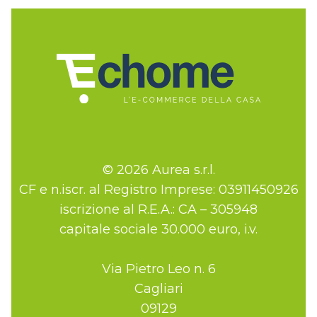
© 2026 Aurea s.r.l.
CF e n.iscr. al Registro Imprese: 03911450926
iscrizione al R.E.A.: CA – 305948
capitale sociale 30.000 euro, i.v.
Via Pietro Leo n. 6
Cagliari
09129