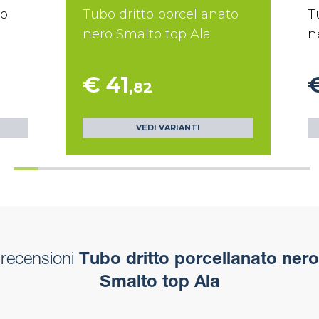
to
Tubo dritto porcellanato
T
nero Smalto top Ala
n
€ 41
,82
VEDI VARIANTI
recensioni
Tubo dritto porcellanato nero
Smalto top Ala