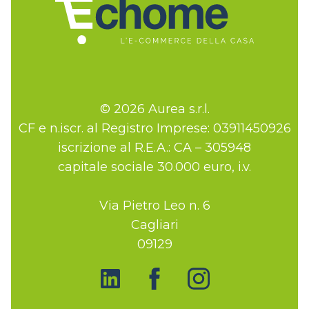
© 2026 Aurea s.r.l.
CF e n.iscr. al Registro Imprese: 03911450926
iscrizione al R.E.A.: CA – 305948
capitale sociale 30.000 euro, i.v.
Via Pietro Leo n. 6
Cagliari
09129