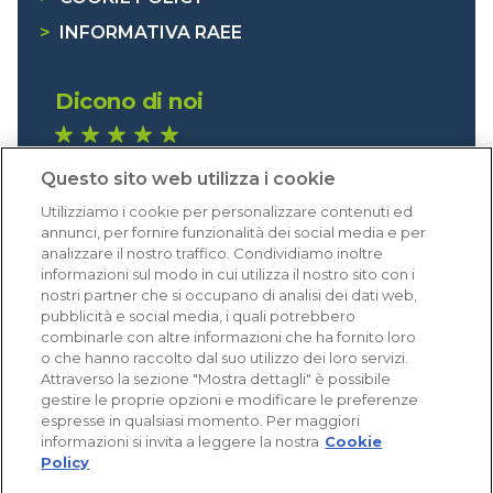
>
INFORMATIVA RAEE
Dicono di noi
1.641 recensioni
Questo sito web utilizza i cookie
Eccellente (4,8)
Utilizziamo i cookie per personalizzare contenuti ed
Acquisti verificati
annunci, per fornire funzionalità dei social media e per
analizzare il nostro traffico. Condividiamo inoltre
informazioni sul modo in cui utilizza il nostro sito con i
nostri partner che si occupano di analisi dei dati web,
pubblicità e social media, i quali potrebbero
combinarle con altre informazioni che ha fornito loro
o che hanno raccolto dal suo utilizzo dei loro servizi.
Attraverso la sezione "Mostra dettagli" è possibile
gestire le proprie opzioni e modificare le preferenze
espresse in qualsiasi momento. Per maggiori
informazioni si invita a leggere la nostra
Cookie
Policy