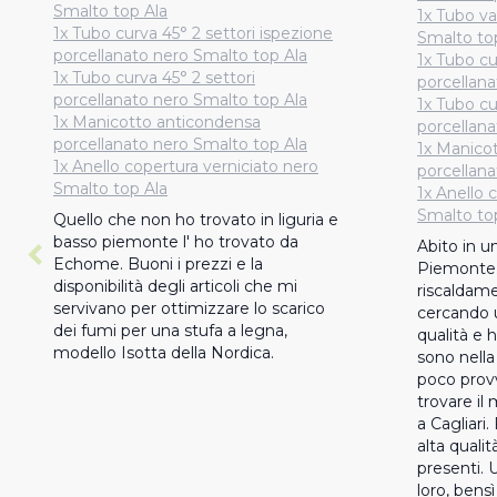
Smalto top Ala
1x Tubo va
1x Tubo curva 45° 2 settori ispezione
Smalto to
porcellanato nero Smalto top Ala
1x Tubo cu
1x Tubo curva 45° 2 settori
porcellana
porcellanato nero Smalto top Ala
1x Tubo cu
1x Manicotto anticondensa
porcellana
porcellanato nero Smalto top Ala
1x Manico
1x Anello copertura verniciato nero
porcellana
Smalto top Ala
1x Anello 
Smalto to
Quello che non ho trovato in liguria e 
basso piemonte l' ho trovato da 
Abito in u
Echome. Buoni i prezzi e la 
Piemonte.
disponibilità degli articoli che mi 
riscaldame
servivano per ottimizzare lo scarico 
cercando u
dei fumi per una stufa a legna, 
qualità e 
modello Isotta della Nordica.
sono nella
poco provv
trovare il 
a Cagliari. 
alta qualit
presenti. 
loro, bensì