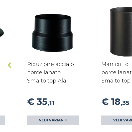
Riduzione acciaio
Manicotto
porcellanato
porcellana
Smalto top Ala
Smalto top
€ 35
€ 18
,11
,35
VEDI VARIANTI
VEDI VAR