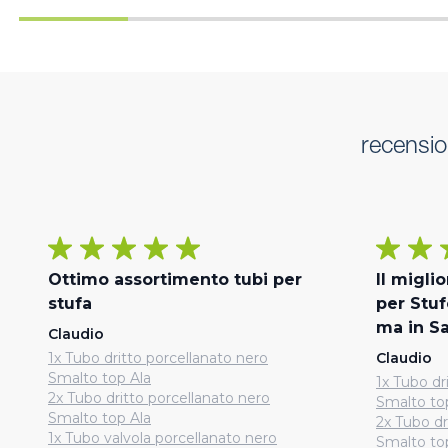
recensio
Ottimo assortimento tubi per
Il migli
stufa
per Stuf
ma in S
Claudio
1x Tubo dritto porcellanato nero
Claudio
Smalto top Ala
1x Tubo dr
2x Tubo dritto porcellanato nero
Smalto to
Smalto top Ala
2x Tubo dr
1x Tubo valvola porcellanato nero
Smalto to