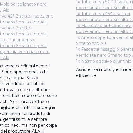
1x Tubo curva 90° 3 settori
lvola porcellanato nero
porcellanato nero Smalto t
p Ala
1x Tubo curva 45° 2 settori
rva 45° 2 settori ispezione
porcellanato nero Smalto t
to nero Smalto top Ala
1x Manicotto anticondensa
rva 45° 2 settori
porcellanato nero Smalto t
to nero Smalto top Ala
1x Anello copertura vernicia
tto anticondensa
Smalto top Ala
to nero Smalto top Ala
1x Fascetta fissaggio paret
copertura verniciato nero
verniciata nero Smalto top 
p Ala
1x Nastro adesivo alluminio
na zona confinante con il 
Assistenza molto gentile ed
 Sono appassionato di 
efficiente
nto a legna. Stavo 
n venditore di tubi di 
ho trovato che quelli che 
 zona tipica delle stufe sono 
isti. Non mi aspettavo di 
migliore di tutti in Sardegna 
Fornitissimi di prodotti di 
à, gentilissimi e sempre 
Unico neo, ma non per colpa 
 del produttore ALA, il 