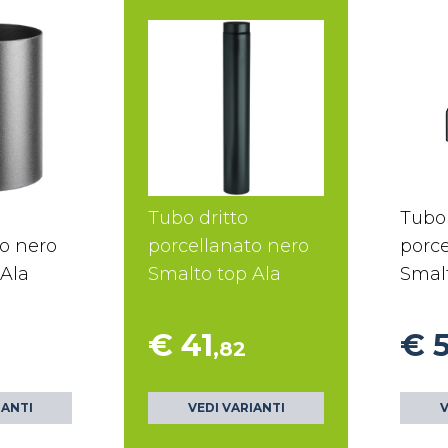
Tubo dritto
Tubo 
to nero
porcellanato nero
porce
 Ala
Smalto top Ala
Smalt
€ 41
€ 
,82
IANTI
VEDI VARIANTI
V