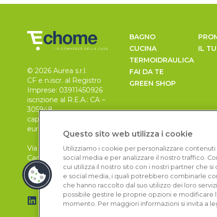
BAGNO
PRO
CUCINA
IL T
TERMOIDRAULICA
© 2026 Aurea s.r.l.
FAI DA TE
CF e n.iscr. al Registro
GREEN SHOP
Imprese: 03911450926
iscrizione al R.E.A.: CA –
305948
capitale sociale 30.000
euro, i.v.
Questo sito web utilizza i cookie
Via Pietro Leo n. 6
Utilizziamo i cookie per personalizzare contenuti 
Cagliari
social media e per analizzare il nostro traffico. 
09129
cui utilizza il nostro sito con i nostri partner che 
e social media, i quali potrebbero combinarle con
che hanno raccolto dal suo utilizzo dei loro serviz
possibile gestire le proprie opzioni e modificare 
momento. Per maggiori informazioni si invita a le