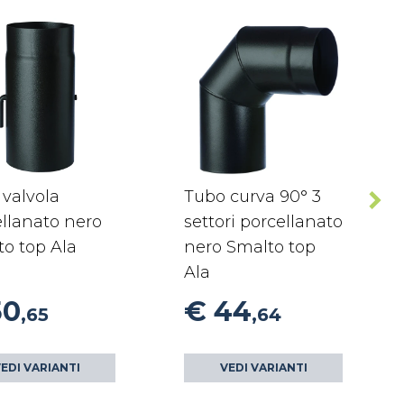
valvola
Tubo curva 90° 3
llanato nero
settori porcellanato
o top Ala
nero Smalto top
Ala
50
€ 44
,65
,64
EDI VARIANTI
VEDI VARIANTI