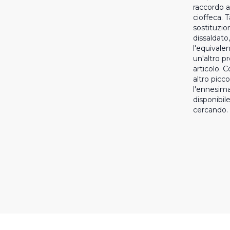
raccordo a
cioffeca. 
sostituzion
dissaldato
l'equivalen
un'altro p
articolo. 
altro picc
l'ennesim
disponibile
cercando. 