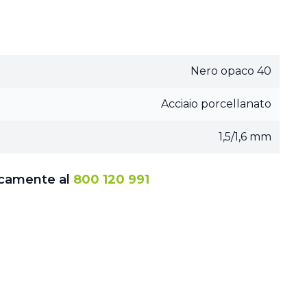
Nero opaco 40
Acciaio porcellanato
1,5/1,6 mm
icamente al
800 120 991