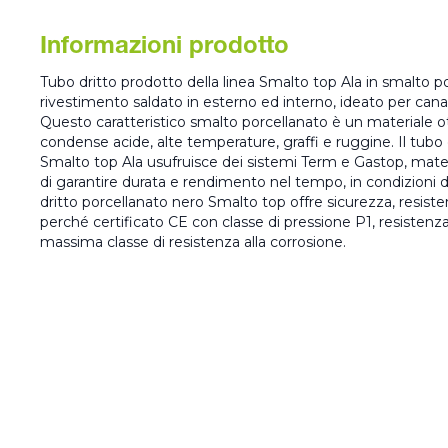
Informazioni prodotto
Tubo dritto prodotto della linea Smalto top Ala in smalto p
rivestimento saldato in esterno ed interno, ideato per canal
Questo caratteristico smalto porcellanato è un materiale o
condense acide, alte temperature, graffi e ruggine. Il tubo 
Smalto top Ala usufruisce dei sistemi Term e Gastop, mate
di garantire durata e rendimento nel tempo, in condizioni di 
dritto porcellanato nero Smalto top offre sicurezza, resist
perché certificato CE con classe di pressione P1, resistenz
massima classe di resistenza alla corrosione.