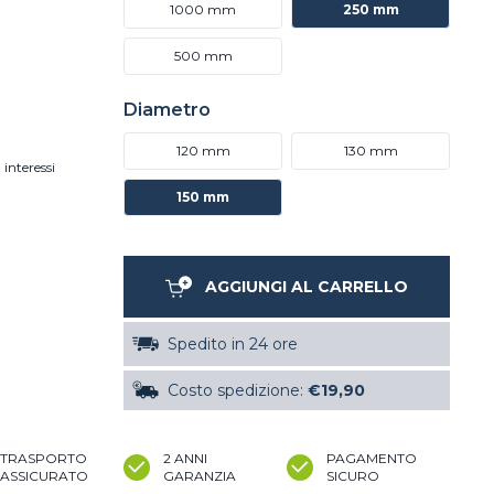
1000 mm
250 mm
500 mm
Diametro
120 mm
130 mm
 interessi
150 mm
AGGIUNGI AL CARRELLO
Spedito in 24 ore
Costo spedizione:
€19,90
TRASPORTO
2 ANNI
PAGAMENTO
ASSICURATO
GARANZIA
SICURO