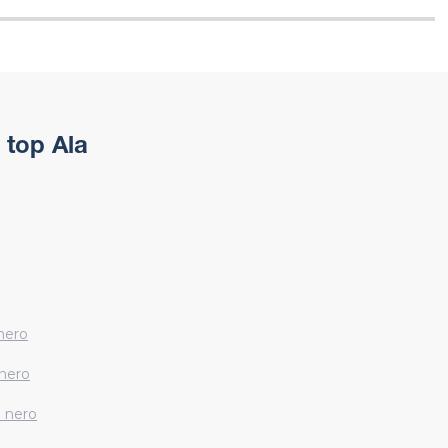
 top Ala
 nero
 nero
o nero