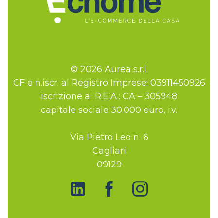
© 2026 Aurea s.r.l.
CF e n.iscr. al Registro Imprese: 03911450926
iscrizione al R.E.A.: CA – 305948
capitale sociale 30.000 euro, i.v.
Via Pietro Leo n. 6
Cagliari
09129