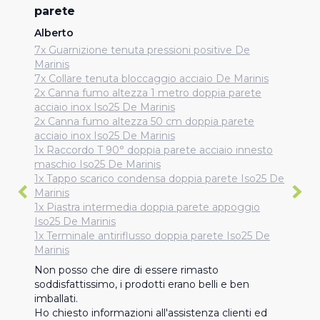
parete
Alberto
7x Guarnizione tenuta pressioni positive De
Marinis
7x Collare tenuta bloccaggio acciaio De Marinis
2x Canna fumo altezza 1 metro doppia parete
acciaio inox Iso25 De Marinis
2x Canna fumo altezza 50 cm doppia parete
acciaio inox Iso25 De Marinis
1x Raccordo T 90° doppia parete acciaio innesto
maschio Iso25 De Marinis
1x Tappo scarico condensa doppia parete Iso25 De
Marinis
1x Piastra intermedia doppia parete appoggio
Iso25 De Marinis
1x Terminale antiriflusso doppia parete Iso25 De
Marinis
Non posso che dire di essere rimasto 
soddisfattissimo, i prodotti erano belli e ben 
imballati. 

Ho chiesto informazioni all'assistenza clienti ed 