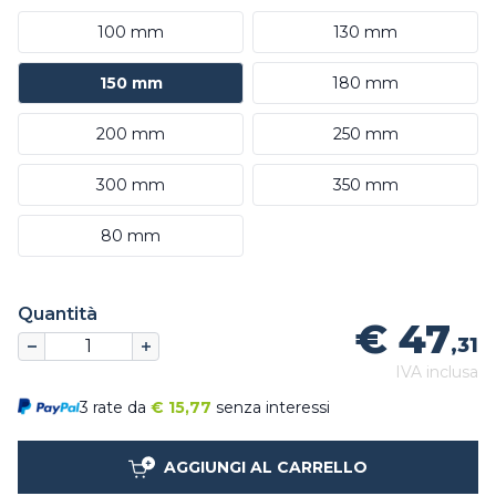
100 mm
130 mm
150 mm
180 mm
200 mm
250 mm
300 mm
350 mm
80 mm
Quantità
€ 47
,31
IVA inclusa
3 rate da
€
15,77
senza interessi
AGGIUNGI AL CARRELLO