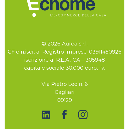
© 2026 Aurea s.r.l.
CF e n.iscr. al Registro Imprese: 03911450926
iscrizione al R.E.A.: CA – 305948
capitale sociale 30.000 euro, i.v.
Via Pietro Leo n. 6
Cagliari
09129