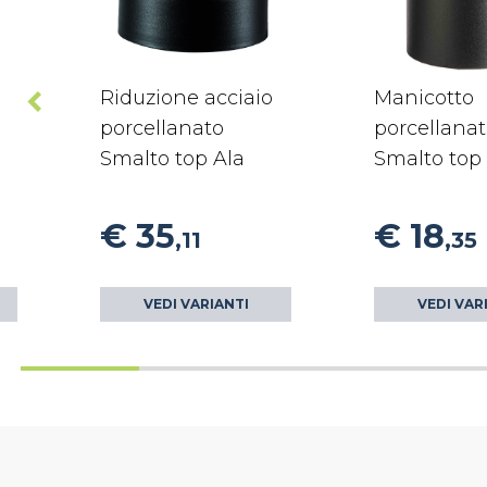
Riduzione acciaio
Manicotto
porcellanato
porcellana
Smalto top Ala
Smalto top
€ 35
€ 18
,11
,35
VEDI VARIANTI
VEDI VAR