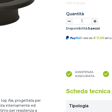
IVA inclusa
Quantità
Disponibilità:
5 pezzi
3 rate da
€
11,06
senza
ASSISTENZA
ASSICURATA
Scheda tecnica
top Ala, progettata per
stita internamente ed
Tipologia
timo per resistenza a