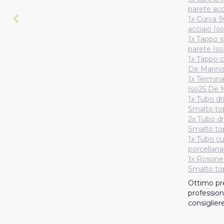
parete acc
1x Curva 9
acciaio Is
1x Tappo 
parete Iso
1x Tappo c
De Marini
1x Termina
Iso25 De M
1x Tubo dr
Smalto to
2x Tubo dr
Smalto to
1x Tubo cu
porcellana
1x Rosone 
Smalto to
Ottimo prez
professiona
consigliere