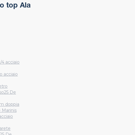
o top Ala
/4 acciaio
o acciaio
etro
Iso25 De
cm doppia
e Marinis
acciaio
arete
o25 De