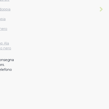
doppia
ppia
 nero
op Ala
to nero
consegna 
.  
elefono 