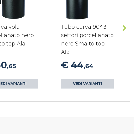
valvola
Tubo curva 90° 3
llanato nero
settori porcellanato
o top Ala
nero Smalto top
Ala
50
€ 44
,65
,64
EDI VARIANTI
VEDI VARIANTI