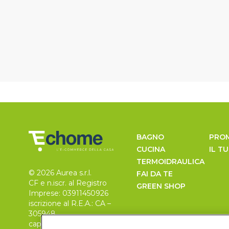
BAGNO
PRO
CUCINA
IL T
TERMOIDRAULICA
© 2026 Aurea s.r.l.
FAI DA TE
CF e n.iscr. al Registro
GREEN SHOP
Imprese: 03911450926
iscrizione al R.E.A.: CA –
305948
capitale sociale 30.000