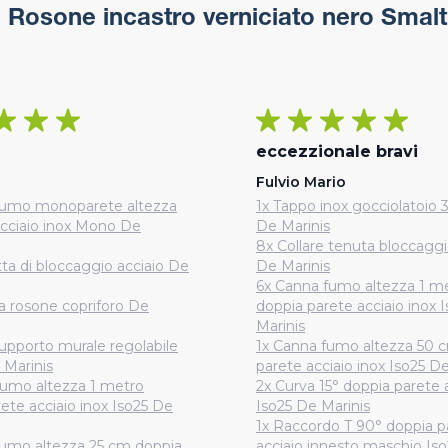
i
Rosone incastro verniciato nero Smalt
eccezzionale bravi
Fulvio Mario
fumo monoparete altezza
1x Tappo inox gocciolatoio 3
acciaio inox Mono De
De Marinis
8x Collare tenuta bloccaggi
ta di bloccaggio acciaio De
De Marinis
6x Canna fumo altezza 1 m
a rosone copriforo De
doppia parete acciaio inox 
Marinis
supporto murale regolabile
1x Canna fumo altezza 50 
 Marinis
parete acciaio inox Iso25 D
fumo altezza 1 metro
2x Curva 15° doppia parete 
ete acciaio inox Iso25 De
Iso25 De Marinis
1x Raccordo T 90° doppia p
fumo altezza 25 cm doppia
acciaio innesto maschio Is