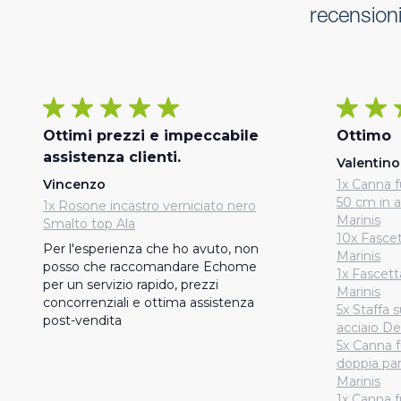
recension
Ottimi prezzi e impeccabile
Ottimo
assistenza clienti.
Valentino
Vincenzo
1x Canna 
50 cm in 
1x Rosone incastro verniciato nero
Marinis
Smalto top Ala
10x Fascet
Per l'esperienza che ho avuto, non 
Marinis
posso che raccomandare Echome 
1x Fascett
per un servizio rapido, prezzi 
Marinis
concorrenziali e ottima assistenza 
5x Staffa 
post-vendita
acciaio De
5x Canna 
doppia par
Marinis
1x Canna 