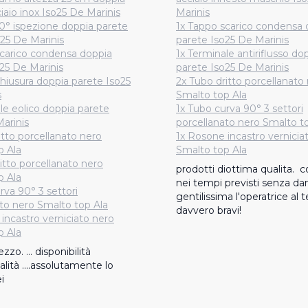
iaio inox Iso25 De Marinis
Marinis
0° ispezione doppia parete
1x Tappo scarico condensa 
o25 De Marinis
parete Iso25 De Marinis
scarico condensa doppia
1x Terminale antiriflusso do
25 De Marinis
parete Iso25 De Marinis
hiusura doppia parete Iso25
2x Tubo dritto porcellanato
s
Smalto top Ala
le eolico doppia parete
1x Tubo curva 90° 3 settori
arinis
porcellanato nero Smalto t
itto porcellanato nero
1x Rosone incastro vernicia
p Ala
Smalto top Ala
itto porcellanato nero
prodotti diottima qualita.  
p Ala
nei tempi previsti senza danni
rva 90° 3 settori
gentilissima l'operatrice al t
to nero Smalto top Ala
davvero bravi!
incastro verniciato nero
p Ala
zo. ... disponibilità 
lità ....assolutamente lo 
i