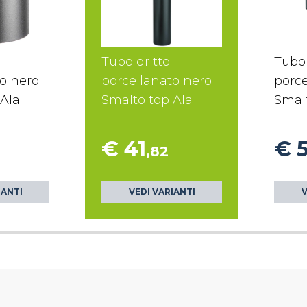
Tubo dritto
Tubo 
to nero
porcellanato nero
porce
 Ala
Smalto top Ala
Smalt
€ 41
€ 
,82
IANTI
VEDI VARIANTI
V