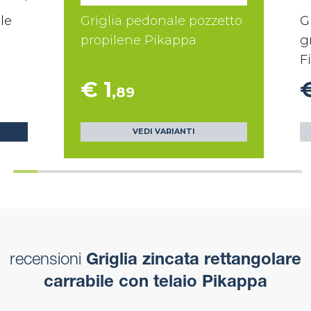
le
Griglia pedonale pozzetto
G
propilene Pikappa
g
Fi
€ 1
,89
VEDI VARIANTI
recensioni
Griglia zincata rettangolare
carrabile con telaio Pikappa