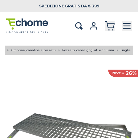
SPEDIZIONE
GRATIS DA € 399
A TE
Grondaie, canaline e pozzetti
Pozzetti, canali grigliati e chiusini
Griglie
26%
PROMO