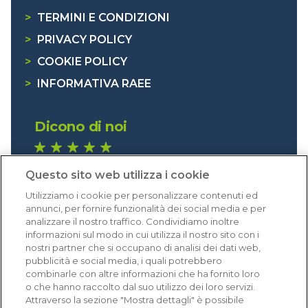
>
TERMINI E CONDIZIONI
>
PRIVACY POLICY
>
COOKIE POLICY
>
INFORMATIVA RAEE
Dicono di noi
1.641 recensioni
Questo sito web utilizza i cookie
Eccellente (4,8)
Utilizziamo i cookie per personalizzare contenuti ed
Acquisti verificati
annunci, per fornire funzionalità dei social media e per
analizzare il nostro traffico. Condividiamo inoltre
informazioni sul modo in cui utilizza il nostro sito con i
nostri partner che si occupano di analisi dei dati web,
pubblicità e social media, i quali potrebbero
combinarle con altre informazioni che ha fornito loro
o che hanno raccolto dal suo utilizzo dei loro servizi.
Attraverso la sezione "Mostra dettagli" è possibile