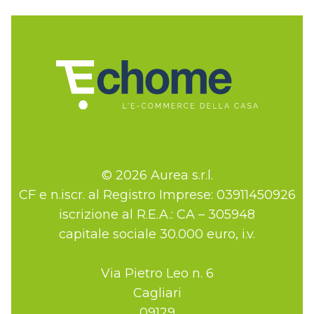
© 2026 Aurea s.r.l.
CF e n.iscr. al Registro Imprese: 03911450926
iscrizione al R.E.A.: CA – 305948
capitale sociale 30.000 euro, i.v.
Via Pietro Leo n. 6
Cagliari
09129