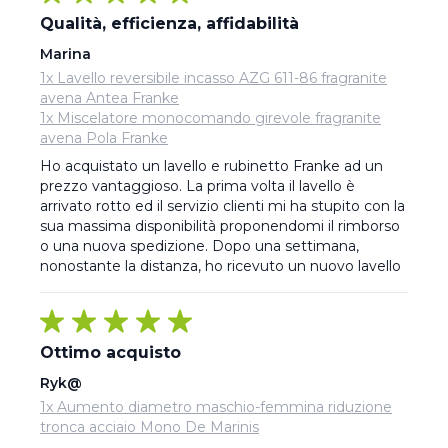
Qualità, efficienza, affidabilità
Marina
1x Lavello reversibile incasso AZG 611-86 fragranite
avena Antea Franke
1x Miscelatore monocomando girevole fragranite
avena Pola Franke
Ho acquistato un lavello e rubinetto Franke ad un 
prezzo vantaggioso. La prima volta il lavello è 
arrivato rotto ed il servizio clienti mi ha stupito con la 
sua massima disponibilità proponendomi il rimborso 
o una nuova spedizione. Dopo una settimana, 
nonostante la distanza, ho ricevuto un nuovo lavello
Ottimo acquisto
Ryk@
1x Aumento diametro maschio-femmina riduzione
tronca acciaio Mono De Marinis