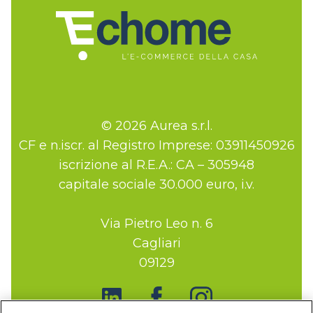
© 2026 Aurea s.r.l.
CF e n.iscr. al Registro Imprese: 03911450926
iscrizione al R.E.A.: CA – 305948
capitale sociale 30.000 euro, i.v.
Via Pietro Leo n. 6
Cagliari
09129