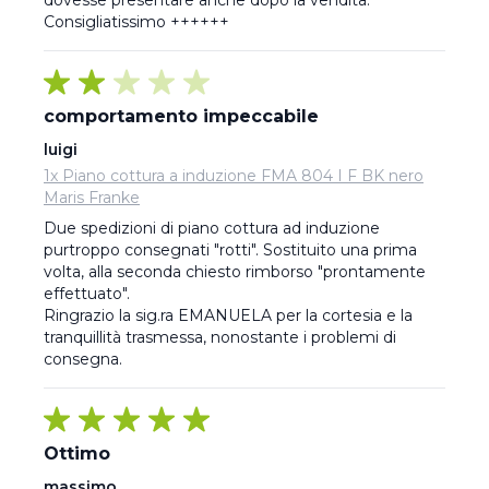
dovesse presentare anche dopo la vendita.

Consigliatissimo ++++++
comportamento impeccabile
luigi
1x Piano cottura a induzione FMA 804 I F BK nero
Maris Franke
Due spedizioni di piano cottura ad induzione 
purtroppo consegnati "rotti". Sostituito una prima 
volta, alla seconda chiesto rimborso "prontamente 
effettuato".

Ringrazio la sig.ra EMANUELA per la cortesia e la 
tranquillità trasmessa, nonostante i problemi di 
consegna.
Ottimo
massimo