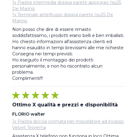
1x Piastra intermedia doppia parete appoggio Iso25
De Marinis
1x Terminale antiriflusso doppia parete Iso25 De
Marinis
Non posso che dire di essere rimasto 
soddisfattissimo, i prodotti erano belli e ben imballati. 

Ho chiesto informazioni all'assistenza clienti ed 
hanno esaudito in tempi brevissimi alle mie richieste 

Consegna nei tempi previsti. 

Ho eseguito il montaggio dei prodotti 
personalmente, e non ho riscontrato alcun 
problema. 

Complimenti!!!
Ottimo X qualità e prezzi e disponibilità
FLORIO walter
1x Piastra doccia cromata per miscelatore ad incasso
Velvet Teorema
Assistenza X telefono non funziona in loco Ottima