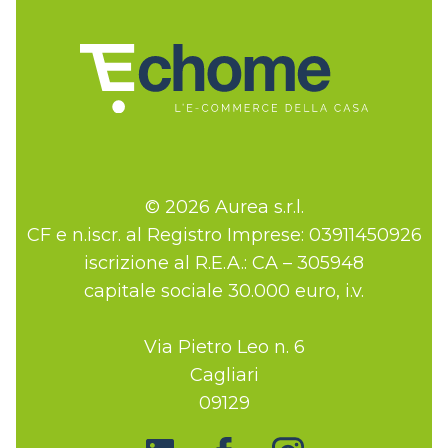
© 2026 Aurea s.r.l.
CF e n.iscr. al Registro Imprese: 03911450926
iscrizione al R.E.A.: CA – 305948
capitale sociale 30.000 euro, i.v.
Via Pietro Leo n. 6
Cagliari
09129