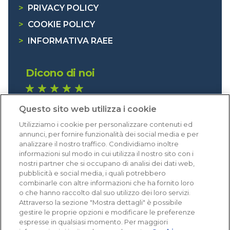
>
PRIVACY POLICY
>
COOKIE POLICY
>
INFORMATIVA RAEE
Dicono di noi
1.641 recensioni
Questo sito web utilizza i cookie
Eccellente (4,8)
Utilizziamo i cookie per personalizzare contenuti ed
Acquisti verificati
annunci, per fornire funzionalità dei social media e per
analizzare il nostro traffico. Condividiamo inoltre
informazioni sul modo in cui utilizza il nostro sito con i
nostri partner che si occupano di analisi dei dati web,
pubblicità e social media, i quali potrebbero
combinarle con altre informazioni che ha fornito loro
o che hanno raccolto dal suo utilizzo dei loro servizi.
Attraverso la sezione "Mostra dettagli" è possibile
gestire le proprie opzioni e modificare le preferenze
espresse in qualsiasi momento. Per maggiori