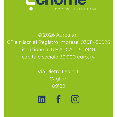
© 2026 Aurea s.r.l.
CF e n.iscr. al Registro Imprese: 03911450926
iscrizione al R.E.A.: CA – 305948
capitale sociale 30.000 euro, i.v.
Via Pietro Leo n. 6
Cagliari
09129