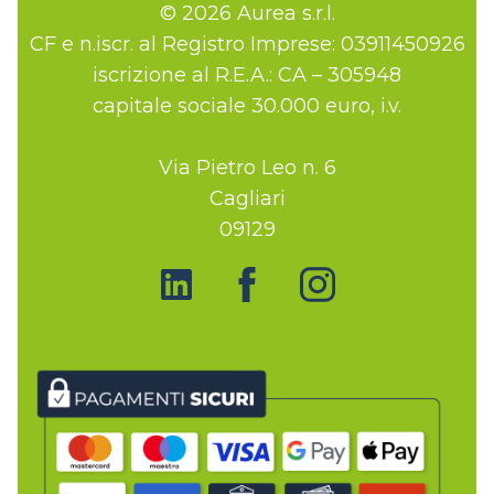
© 2026 Aurea s.r.l.
CF e n.iscr. al Registro Imprese: 03911450926
iscrizione al R.E.A.: CA – 305948
capitale sociale 30.000 euro, i.v.
Via Pietro Leo n. 6
Cagliari
09129