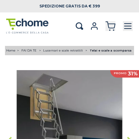
SPEDIZIONE
GRATIS DA € 399
Home
FAI DA TE
Lucernari e scale retrattili
Telai e scale a scomparsa
31%
PROMO