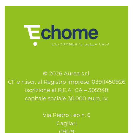
© 2026 Aurea s.r.l.
CF e n.iscr. al Registro Imprese: 03911450926
iscrizione al R.E.A.: CA – 305948
capitale sociale 30.000 euro, i.v.
Via Pietro Leo n. 6
Cagliari
09129