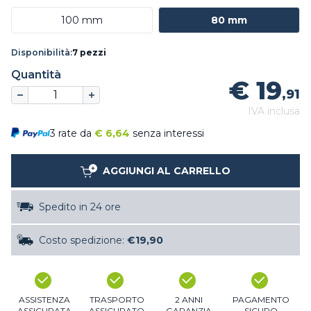
100 mm
80 mm
Disponibilità:
7 pezzi
Quantità
€ 19
,91
IVA inclusa
3 rate da
€
6,64
senza interessi
AGGIUNGI AL CARRELLO
Spedito in 24 ore
Costo spedizione:
€19,90
ASSISTENZA
TRASPORTO
2 ANNI
PAGAMENTO
ASSICURATA
ASSICURATO
GARANZIA
SICURO