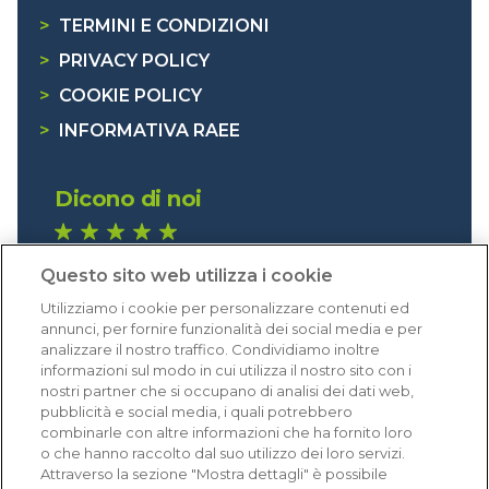
>
TERMINI E CONDIZIONI
>
PRIVACY POLICY
>
COOKIE POLICY
>
INFORMATIVA RAEE
Dicono di noi
1.641 recensioni
Questo sito web utilizza i cookie
Eccellente (4,8)
Utilizziamo i cookie per personalizzare contenuti ed
Acquisti verificati
annunci, per fornire funzionalità dei social media e per
analizzare il nostro traffico. Condividiamo inoltre
informazioni sul modo in cui utilizza il nostro sito con i
nostri partner che si occupano di analisi dei dati web,
pubblicità e social media, i quali potrebbero
combinarle con altre informazioni che ha fornito loro
o che hanno raccolto dal suo utilizzo dei loro servizi.
Attraverso la sezione "Mostra dettagli" è possibile