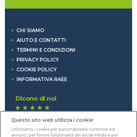
>
CHI SIAMO
>
AIUTO E CONTATTI
>
TERMINI E CONDIZIONI
>
PRIVACY POLICY
>
COOKIE POLICY
>
INFORMATIVA RAEE
Dicono di noi
1.640 recensioni
Questo sito web utilizza i cookie
Eccellente (4,8)
Utilizziamo i cookie per personalizzare contenuti ed
Acquisti verificati
annunci, per fornire funzionalità dei social media e per