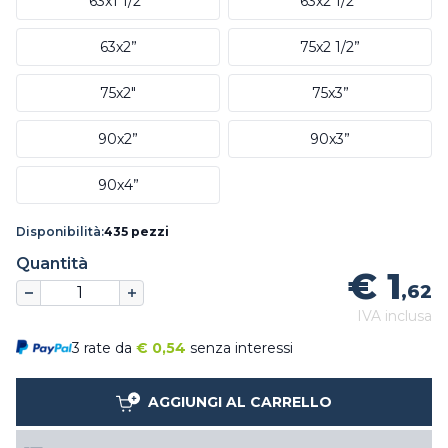
63x1 1/2”
63x2 1/2”
63x2”
75x2 1/2”
75x2"
75x3”
90x2”
90x3”
90x4”
Disponibilità:
435 pezzi
Quantità
€ 1
,62
IVA inclusa
3 rate da
€
0,54
senza interessi
AGGIUNGI AL CARRELLO