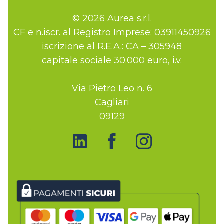
© 2026 Aurea s.r.l.
CF e n.iscr. al Registro Imprese: 03911450926
iscrizione al R.E.A.: CA – 305948
capitale sociale 30.000 euro, i.v.
Via Pietro Leo n. 6
Cagliari
09129