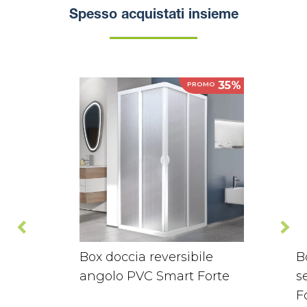
Spesso acquistati insieme
35%
PROMO
Box doccia reversibile
B
angolo PVC Smart Forte
s
F