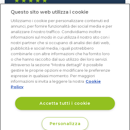
1.640 recensioni
Questo sito web utilizza i cookie
Eccellente (4,8)
Utilizziamo i cookie per personalizzare contenuti ed
Acquisti verificati
annunci, per fornire funzionalità dei social media e per
analizzare il nostro traffico. Condividiamo inoltre
informazioni sul modo in cui utilizza il nostro sito con i
nostri partner che si occupano di analisi dei dati web,
pubblicità e social media, i quali potrebbero
combinarle con altre informazioni che ha fornito loro
o che hanno raccolto dal suo utilizzo dei loro servizi.
Attraverso la sezione "Mostra dettagli" è possibile
gestire le proprie opzioni e modificare le preferenze
espresse in qualsiasi momento. Per maggiori
informazioni si invita a leggere la nostra
Cookie
Policy
Accetta tutti i cookie
Personalizza
€ 128
Disponibile