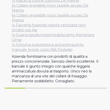
1x Fascetta rosone copriforo De Marinis
3x Collare regolabile muro tassello acciaio De
Marinis
6x Collare regolabile muro tassello acciaio De
Marinis
1x Fascetta fissaggio parete verniciata nero
Smalto top Ala
1x Guaina liquida impermeabilizzante Membrana
Cimar
1x Schiuma poliuretanica autoestinguente
manuale tegole coppi 966 Friulsider
Azienda fornitissima con prodotti di qualità a 
prezzo concorrenziale. Servizio clienti eccellente. Il 
bancale è giunto integro con qualche leggera 
ammaccatura dovuta al trasporto. Unico neo la 
mancanza di una vite del collare di fissaggio. 
Pienamente soddisfatto. Consigliato.