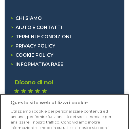
>
CHI SIAMO
>
AIUTO E CONTATTI
>
TERMINI E CONDIZIONI
>
PRIVACY POLICY
>
COOKIE POLICY
>
INFORMATIVA RAEE
Dicono di noi
1.641 recensioni
Questo sito web utilizza i cookie
Eccellente (4,8)
Utilizziamo i cookie per personalizzare contenuti ed
Acquisti verificati
annunci, per fornire funzionalità dei social media e per
analizzare il nostro traffico. Condividiamo inoltre
informazioni sul modo in cui utilizza il nostro sito con i