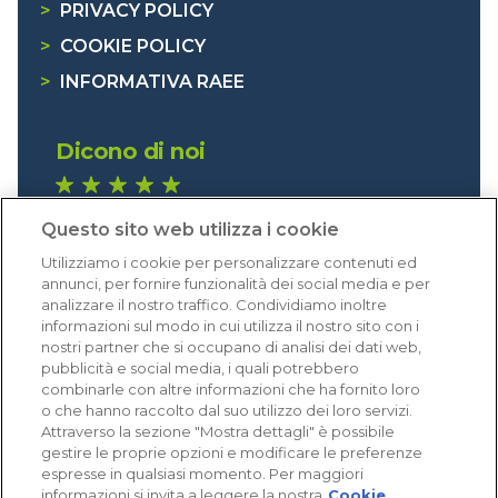
>
PRIVACY POLICY
>
COOKIE POLICY
>
INFORMATIVA RAEE
Dicono di noi
1.640 recensioni
Questo sito web utilizza i cookie
Eccellente (4,8)
Utilizziamo i cookie per personalizzare contenuti ed
Acquisti verificati
annunci, per fornire funzionalità dei social media e per
analizzare il nostro traffico. Condividiamo inoltre
informazioni sul modo in cui utilizza il nostro sito con i
nostri partner che si occupano di analisi dei dati web,
pubblicità e social media, i quali potrebbero
combinarle con altre informazioni che ha fornito loro
o che hanno raccolto dal suo utilizzo dei loro servizi.
Attraverso la sezione "Mostra dettagli" è possibile
gestire le proprie opzioni e modificare le preferenze
espresse in qualsiasi momento. Per maggiori
informazioni si invita a leggere la nostra
Cookie