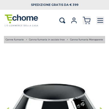
SPEDIZIONE
GRATIS DA € 399
A
Canne fumarie
Canna fumaria in acciaio Inox
Canna fumaria Monoparete