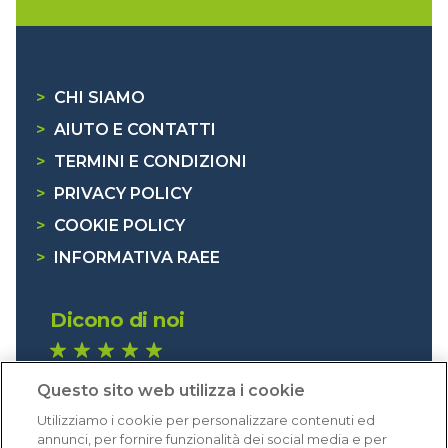
>
CHI SIAMO
>
AIUTO E CONTATTI
>
TERMINI E CONDIZIONI
>
PRIVACY POLICY
>
COOKIE POLICY
>
INFORMATIVA RAEE
Dicono di noi
1.641 recensioni
Questo sito web utilizza i cookie
Eccellente (4,8)
Utilizziamo i cookie per personalizzare contenuti ed
Acquisti verificati
annunci, per fornire funzionalità dei social media e per