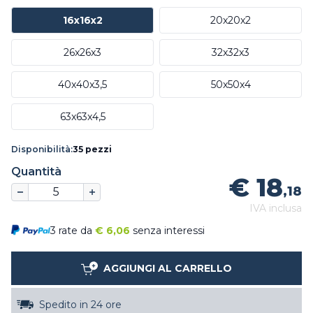
16x16x2
20x20x2
26x26x3
32x32x3
40x40x3,5
50x50x4
63x63x4,5
Disponibilità:
35 pezzi
Quantità
€ 18
,18
IVA inclusa
3 rate da
€
6,06
senza interessi
AGGIUNGI AL CARRELLO
Spedito in 24 ore