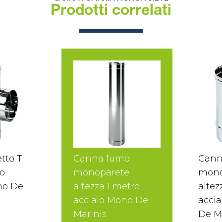
Prodotti correlati
tto T
Canna fumo
Cann
o
monoparete
mono
no De
altezza 1 metro
altez
acciaio Mono De
accia
Marinis
De M