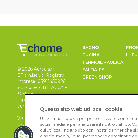
BAGNO
PRO
CUCINA
IL T
TERMOIDRAULICA
© 2026 Aurea s.r.l.
FAI DA TE
CF e n.iscr. al Registro
GREEN SHOP
Imprese: 03911450926
iscrizione al R.E.A.: CA –
305948
capitale sociale 30.000
euro, i.v.
Questo sito web utilizza i cookie
Via Pietro Leo n. 6
Utilizziamo i cookie per personalizzare contenuti 
Cagliari
social media e per analizzare il nostro traffico. 
09129
cui utilizza il nostro sito con i nostri partner che 
e social media, i quali potrebbero combinarle con