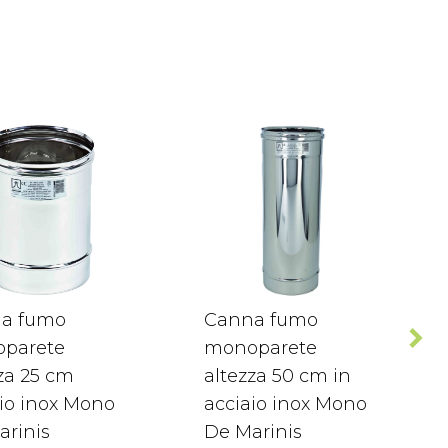
a fumo
Canna fumo
parete
monoparete
za 25 cm
altezza 50 cm in
io inox Mono
acciaio inox Mono
arinis
De Marinis