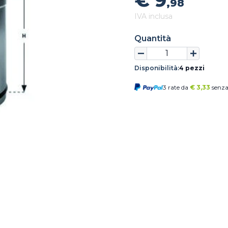
€ 9
,98
IVA inclusa
Quantità
Disponibilità:
4 pezzi
3 rate da
€
3,33
senza