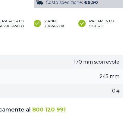
Costo spedizione:
€9,90
TRASPORTO
2 ANNI
PAGAMENTO
ASSICURATO
GARANZIA
SICURO
170 mm scorrevole
245 mm
0,4
icamente al
800 120 991