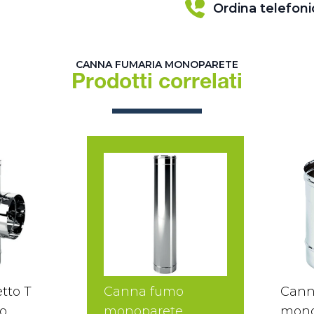
Ordina telefon
CANNA FUMARIA MONOPARETE
Prodotti correlati
tto T
Canna fumo
Cann
o
monoparete
mono