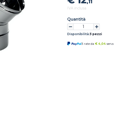
€ 12
,11
IVA inclusa
Quantità
Disponibilità:
3 pezzi
3 rate da
€
4,04
senza