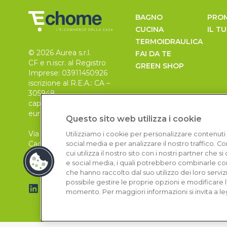
BAGNO
PRO
CUCINA
IL T
TERMOIDRAULICA
© 2026 Aurea s.r.l.
FAI DA TE
CF e n.iscr. al Registro
GREEN SHOP
Imprese: 03911450926
iscrizione al R.E.A.: CA –
305948
capitale sociale 30.000
euro, i.v.
Questo sito web utilizza i cookie
Via Pietro Leo n. 6
Utilizziamo i cookie per personalizzare contenuti 
Cagliari
social media e per analizzare il nostro traffico. 
09129
cui utilizza il nostro sito con i nostri partner che 
e social media, i quali potrebbero combinarle con
che hanno raccolto dal suo utilizzo dei loro serviz
possibile gestire le proprie opzioni e modificare 
momento. Per maggiori informazioni si invita a le