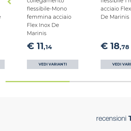
collegamento
flessibile 1
flessibile-Mono
acciaio Flex
e
femmina acciaio
De Marinis
Flex Inox De
Marinis
€ 11
€ 18
,14
,78
VEDI VARIANTI
VEDI VAR
recensioni
T