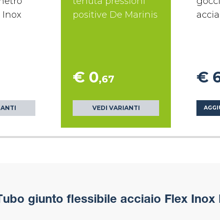
 metro
tenuta pressioni
gocci
 Inox
positive De Marinis
accia
€ 0
€ 
,67
IANTI
VEDI VARIANTI
AGGI
ubo giunto flessibile acciaio Flex Inox