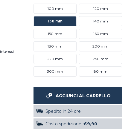
100 mm
120 mm
130 mm
140 mm
150 mm
160 mm
180 mm
200 mm
interessi
220 mm
250 mm
300 mm
80 mm
AGGIUNGI AL CARRELLO
Spedito in 24 ore
Costo spedizione:
€9,90