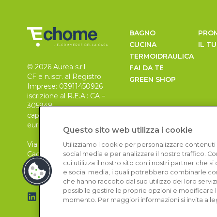
BAGNO
PRO
CUCINA
IL T
TERMOIDRAULICA
© 2026 Aurea s.r.l.
FAI DA TE
CF e n.iscr. al Registro
GREEN SHOP
Imprese: 03911450926
iscrizione al R.E.A.: CA –
305948
capitale sociale 30.000
euro, i.v.
Questo sito web utilizza i cookie
Via Pietro Leo n. 6
Utilizziamo i cookie per personalizzare contenuti 
Cagliari
social media e per analizzare il nostro traffico. 
09129
cui utilizza il nostro sito con i nostri partner che 
e social media, i quali potrebbero combinarle con
che hanno raccolto dal suo utilizzo dei loro serviz
possibile gestire le proprie opzioni e modificare 
momento. Per maggiori informazioni si invita a le