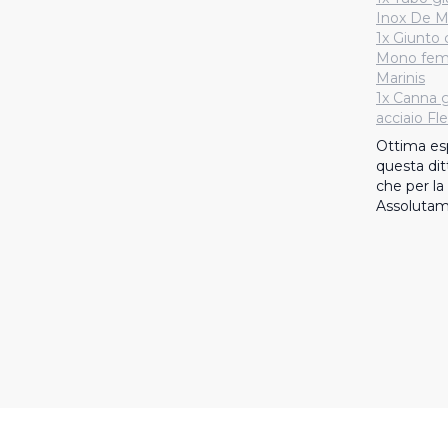
Inox De Ma
1x Giunto 
Mono femm
Marinis
1x Canna g
acciaio Fl
Ottima esp
questa ditt
che per la 
Assolutam