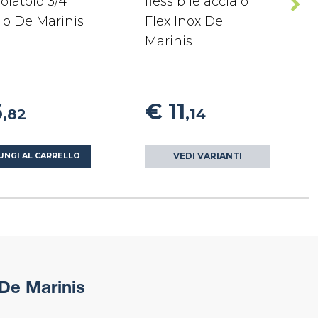
olatoio 3/4
flessibile acciaio
io De Marinis
Flex Inox De
Marinis
6
€ 11
,82
,14
VEDI VARIANTI
UNGI AL CARRELLO
 De Marinis