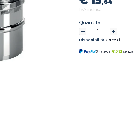
€ 15
,64
IVA inclusa
Quantità
Disponibilità:
2 pezzi
3 rate da
€
5,21
senza 