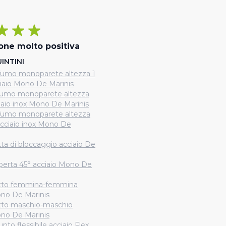
one molto positiva
INTINI
fumo monoparete altezza 1
iaio Mono De Marinis
fumo monoparete altezza
iaio inox Mono De Marinis
fumo monoparete altezza
acciaio inox Mono De
ta di bloccaggio acciaio De
aperta 45° acciaio Mono De
otto femmina-femmina
ono De Marinis
tto maschio-maschio
ono De Marinis
nto flessibile acciaio Flex