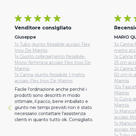
Venditore consigliato
Recensi
Giuseppe
MARIO QU
1x Tubo giunto flessibile acciaio Flex
3x Canna 
Inox De Marinis
metro acc
1x Giunto collegamento flessibile-
1x Canna 
Mono femmina acciaio Flex Inox De
25 cm acc
Marinis
2x Canna 
1x Canna giunto flessibile 1 metro
50 cm in 
acciaio Flex Inox De Marinis
Marinis
10x Fascet
Facile l'ordinazione anche perché i 
Marinis
prodotti sono descritti in modo 
1x Curva 
ottimale, il pacco, bene imballato e 
Marinis
giunto nei tempi previsti non è stato 
1x Manic
necessario contattare l'assistenza 
acciaio M
clienti in quanto tutto ok. Consigliato.
1x Manico
acciaio M
1x Tubo giu