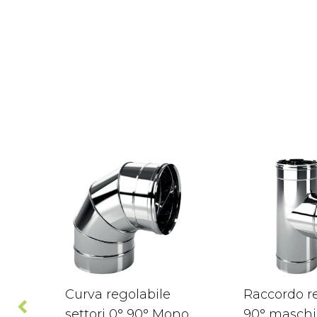
Curva regolabile
Raccordo re
settori 0° 90° Mono
90° maschi