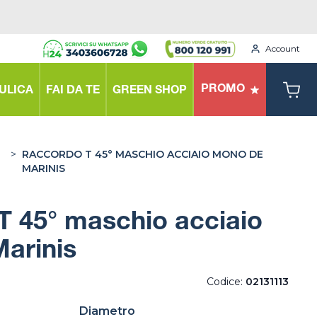
Account
PROMO
ULICA
FAI DA TE
GREEN SHOP
>
RACCORDO T 45° MASCHIO ACCIAIO MONO DE
MARINIS
T 45° maschio acciaio
arinis
Codice:
02131113
Diametro