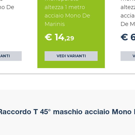
no De
altezza 1 metro
altez
acciaio Mono De
accia
Marinis
De M
€ 14
€ 
,29
IANTI
VEDI VARIANTI
V
accordo T 45° maschio acciaio Mono 