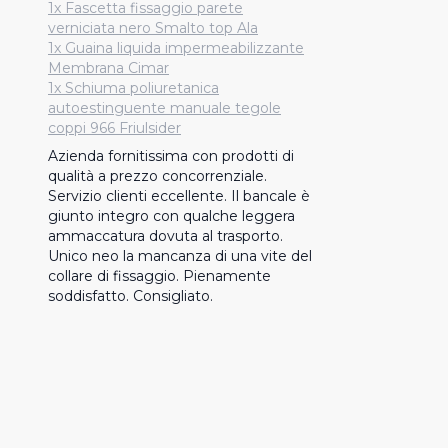
1x Fascetta fissaggio parete
verniciata nero Smalto top Ala
1x Guaina liquida impermeabilizzante
Membrana Cimar
1x Schiuma poliuretanica
autoestinguente manuale tegole
coppi 966 Friulsider
Azienda fornitissima con prodotti di 
qualità a prezzo concorrenziale. 
Servizio clienti eccellente. Il bancale è 
giunto integro con qualche leggera 
ammaccatura dovuta al trasporto. 
Unico neo la mancanza di una vite del 
collare di fissaggio. Pienamente 
soddisfatto. Consigliato.