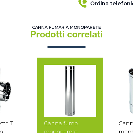
Ordina telefon
CANNA FUMARIA MONOPARETE
Prodotti correlati
tto T
Canna fumo
Cann
o
monoparete
mono