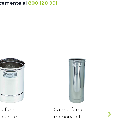
icamente al
800 120 991
a fumo
Canna fumo
parete
monoparete