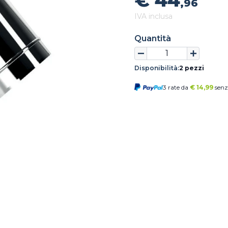
€ 44
,96
IVA inclusa
Quantità
Disponibilità:
2 pezzi
3 rate da
€
14,99
senz