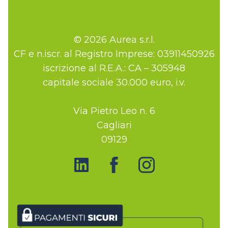
© 2026 Aurea s.r.l.
CF e n.iscr. al Registro Imprese: 03911450926
iscrizione al R.E.A.: CA – 305948
capitale sociale 30.000 euro, i.v.
Via Pietro Leo n. 6
Cagliari
09129