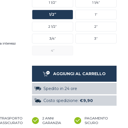
1 1/2”
1 1/4”
1/2”
1”
2 1/2”
2”
3/4”
3”
a interessi
4”
AGGIUNGI AL CARRELLO
Spedito in 24 ore
Costo spedizione:
€9,90
TRASPORTO
2 ANNI
PAGAMENTO
ASSICURATO
GARANZIA
SICURO