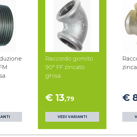
iduzione
Raccordo gomito
Racc
 FM
90° FF zincato
zinca
sa
ghisa
€ 13
€ 
,79
IANTI
VEDI VARIANTI
V