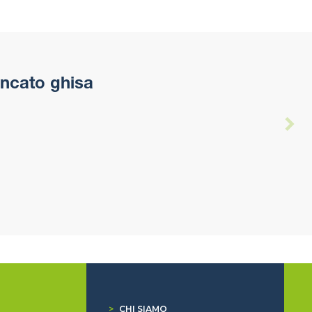
ncato ghisa
>
CHI SIAMO