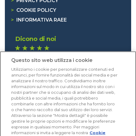
>
PRIVACY POLICY
>
COOKIE POLICY
>
INFORMATIVA RAEE
Dicono di noi
1.641 recensioni
Questo sito web utilizza i cookie
Eccellente (4,8)
Utilizziamo i cookie per personalizzare contenuti ed
Acquisti verificati
annunci, per fornire funzionalità dei social media e per
analizzare il nostro traffico. Condividiamo inoltre
informazioni sul modo in cui utilizza il nostro sito con i
nostri partner che si occupano di analisi dei dati web,
pubblicità e social media, i quali potrebbero
combinarle con altre informazioni che ha fornito loro
o che hanno raccolto dal suo utilizzo dei loro servizi.
Attraverso la sezione "Mostra dettagli" è possibile
gestire le proprie opzioni e modificare le preferenze
espresse in qualsiasi momento. Per maggiori
informazioni si invita a leggere la nostra
Cookie