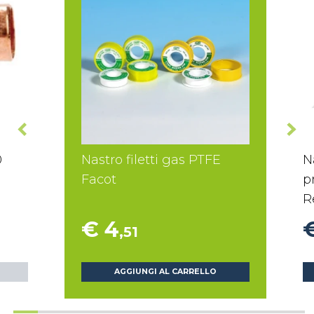
0
Nastro filetti gas PTFE
N
Facot
p
R
€ 4
,51
AGGIUNGI AL CARRELLO