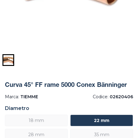
Curva 45° FF rame 5000 Conex Bänninger
Marca:
TIEMME
Codice:
02620406
Diametro
18 mm
22 mm
28 mm
35 mm