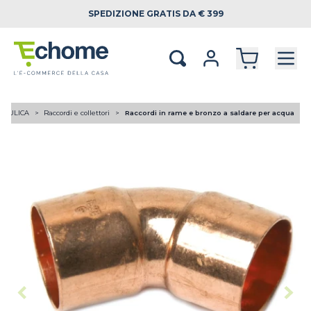
SPEDIZIONE
GRATIS DA € 399
RAULICA
Raccordi e collettori
Raccordi in rame e bronzo a saldare per acqua