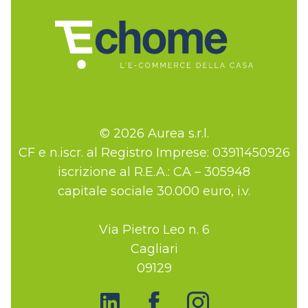
© 2026 Aurea s.r.l.
CF e n.iscr. al Registro Imprese: 03911450926
iscrizione al R.E.A.: CA – 305948
capitale sociale 30.000 euro, i.v.
Via Pietro Leo n. 6
Cagliari
09129