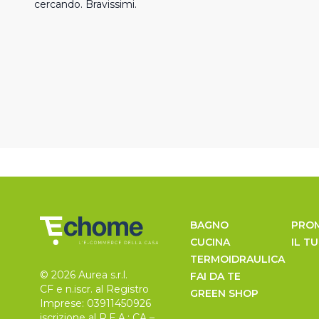
cercando. Bravissimi.
BAGNO
PRO
CUCINA
IL T
TERMOIDRAULICA
© 2026 Aurea s.r.l.
FAI DA TE
CF e n.iscr. al Registro
GREEN SHOP
Imprese: 03911450926
iscrizione al R.E.A.: CA –