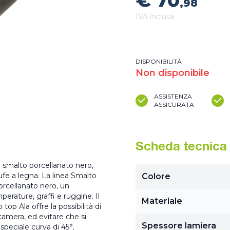
€ 70
,98
IVA inclusa
DISPONIBILITÀ
Non disponibile
ASSISTENZA
ASSICURATA
Scheda tecnica
in smalto porcellanato nero,
ufe a legna. La linea Smalto
Colore
rcellanato nero, un
erature, graffi e ruggine. Il
Materiale
op Ala offre la possibilità di
camera, ed evitare che si
Spessore lamiera
speciale curva di 45°,