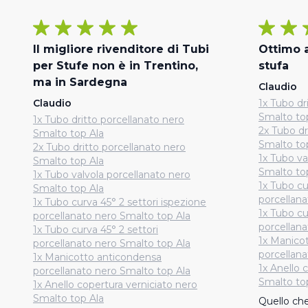
Il migliore rivenditore di Tubi
Ottimo 
per Stufe non è in Trentino,
stufa
ma in Sardegna
Claudio
Claudio
1x Tubo dr
Smalto to
1x Tubo dritto porcellanato nero
2x Tubo dr
Smalto top Ala
Smalto to
2x Tubo dritto porcellanato nero
1x Tubo va
Smalto top Ala
Smalto to
1x Tubo valvola porcellanato nero
1x Tubo cu
Smalto top Ala
porcellana
1x Tubo curva 45° 2 settori ispezione
1x Tubo cu
porcellanato nero Smalto top Ala
porcellana
1x Tubo curva 45° 2 settori
1x Manico
porcellanato nero Smalto top Ala
porcellana
1x Manicotto anticondensa
1x Anello 
porcellanato nero Smalto top Ala
Smalto to
1x Anello copertura verniciato nero
Smalto top Ala
Quello che