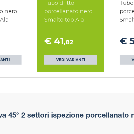
Tubo dritto
Tubo 
to nero
porcellanato nero
porce
 Ala
Smalto top Ala
Smalt
€ 41
€ 
,82
IANTI
VEDI VARIANTI
V
a 45° 2 settori ispezione porcellanato 