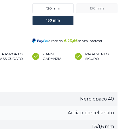
120 mm
130 mm
150 mm
3 rate da
€
23,66
senza interessi
TRASPORTO
2 ANNI
PAGAMENTO
ASSICURATO
GARANZIA
SICURO
Nero opaco 40
Acciaio porcellanato
1,5/1,6 mm