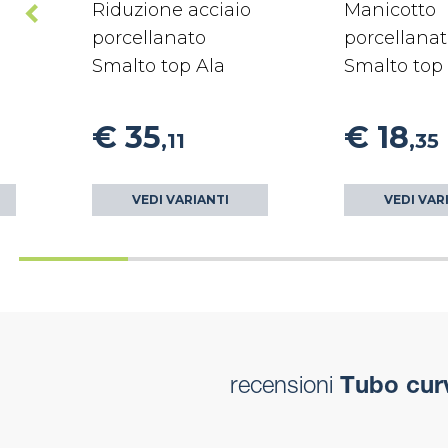
Riduzione acciaio
Manicotto
porcellanato
porcellana
Smalto top Ala
Smalto top
€ 35
€ 18
,11
,35
VEDI VARIANTI
VEDI VAR
recensioni
Tubo curv