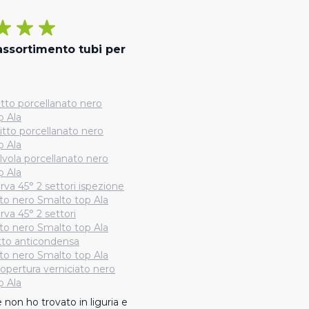
assortimento tubi per
itto porcellanato nero
p Ala
itto porcellanato nero
p Ala
lvola porcellanato nero
p Ala
rva 45° 2 settori ispezione
to nero Smalto top Ala
rva 45° 2 settori
to nero Smalto top Ala
tto anticondensa
to nero Smalto top Ala
copertura verniciato nero
p Ala
 non ho trovato in liguria e 