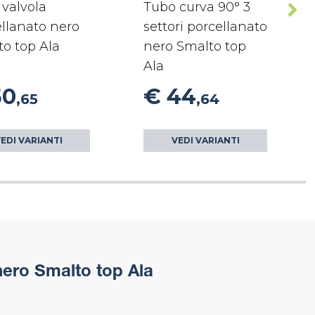
valvola
Tubo curva 90° 3
llanato nero
settori porcellanato
o top Ala
nero Smalto top
Ala
50
€ 44
,65
,64
EDI VARIANTI
VEDI VARIANTI
nero Smalto top Ala