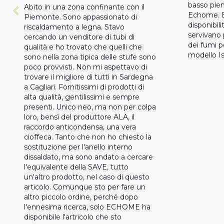
basso piem
Abito in una zona confinante con il 
Echome. Bu
Piemonte. Sono appassionato di 
disponibili
riscaldamento a legna. Stavo 
servivano 
cercando un venditore di tubi di 
dei fumi p
qualità e ho trovato che quelli che 
modello Is
sono nella zona tipica delle stufe sono 
poco provvisti. Non mi aspettavo di 
trovare il migliore di tutti in Sardegna 
a Cagliari. Fornitissimi di prodotti di 
alta qualità, gentilissimi e sempre 
presenti. Unico neo, ma non per colpa 
loro, bensì del produttore ALA, il 
raccordo anticondensa, una vera 
cioffeca. Tanto che non ho chiesto la 
sostituzione per l'anello interno 
dissaldato, ma sono andato a cercare 
l'equivalente della SAVE, tutto 
un'altro prodotto, nel caso di questo 
articolo. Comunque sto per fare un 
altro piccolo ordine, perché dopo 
l'ennesima ricerca, solo ECHOME ha 
disponibile l'artricolo che sto 