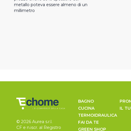
metallo poteva essere almeno di un 
millimetro
BAGNO
PRO
CUCINA
IL T
TERMOIDRAULICA
© 2026 Aurea s.r.l.
FAI DA TE
CF e n.iscr. al Registro
GREEN SHOP