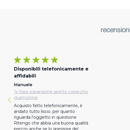
recension
Disponibili telefonicamente e
affidabili
Manuele
1x Vaso espansione aperto coperchio
guarnizione
Acquisto fatto telefonicamente, è 
andato tutto liscio. per quanto 
riguarda l'oggetto in questione 
Ritengo che abbia una buona qualità 
prezzo anche se lo spessore del 