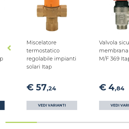
Miscelatore
Valvola sic
termostatico
membrana 
ap
regolabile impianti
M/F 369 Ita
solari Itap
€ 57
€ 4
,24
,84
VEDI VARIANTI
VEDI VAR
O