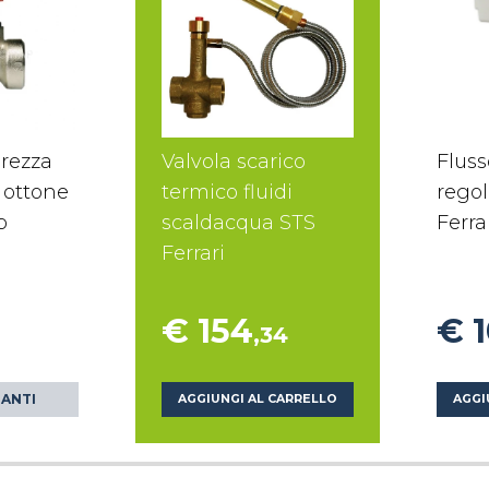
urezza
Valvola scarico
Fluss
ottone
termico fluidi
regol
p
scaldacqua STS
Ferra
Ferrari
€ 154
€ 
,34
IANTI
AGGIUNGI AL CARRELLO
AGGI