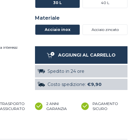
30 L
40 L
Materiale
Acciaio inox
Acciaio zincato
a interessi
AGGIUNGI AL CARRELLO
Spedito in 24 ore
Costo spedizione:
€9,90
TRASPORTO
2 ANNI
PAGAMENTO
ASSICURATO
GARANZIA
SICURO