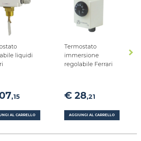
ostato
Termostato
abile liquidi
immersione
ri
regolabile Ferrari
107
€ 28
,15
,21
UNGI AL CARRELLO
AGGIUNGI AL CARRELLO