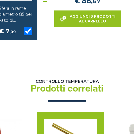
=
86
€
,
67
Sfera in rame
diametro 85 per
AGGIUNGI 3 PRODOTTI
vaso di
AL CARRELLO
espansione
€ 7
DeBorri
,09
CONTROLLO TEMPERATURA
Prodotti correlati