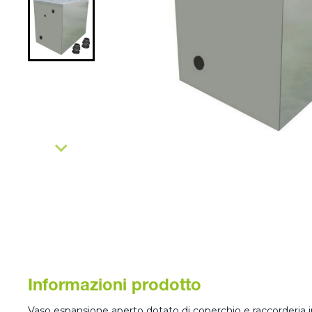
Informazioni prodotto
Vaso espansione aperto dotato di coperchio e raccorderia in