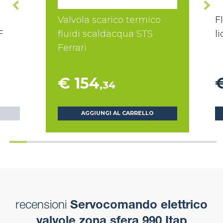
Valvola scarico termico
F
F
fluidi scaldacqua STS
li
Ferrari
€ 154
,34
AGGIUNGI AL CARRELLO
recensioni
Servocomando elettrico
valvole zona sfera 990 Itap