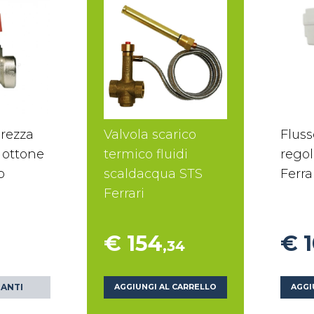
urezza
Valvola scarico
Fluss
ottone
termico fluidi
regol
p
scaldacqua STS
Ferra
Ferrari
€ 154
€ 
,34
IANTI
AGGIUNGI AL CARRELLO
AGGI