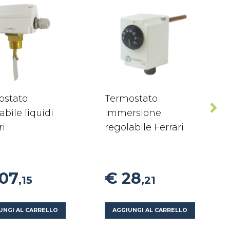
ostato
Termostato
abile liquidi
immersione
ri
regolabile Ferrari
107
€ 28
,15
,21
UNGI AL CARRELLO
AGGIUNGI AL CARRELLO