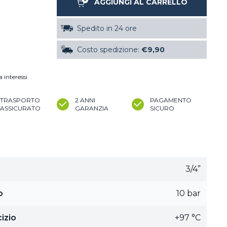
AGGIUNGI AL CARRELLO
Spedito in 24 ore
Costo spedizione:
€9,90
 interessi
TRASPORTO
2 ANNI
PAGAMENTO
ASSICURATO
GARANZIA
SICURO
3/4”
o
10 bar
izio
+97 °C