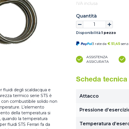
IVA inclusa
Quantità
Disponibilità:
1 pezzo
3 rate da
€
51,45
senza
ASSISTENZA
ASSICURATA
Scheda tecnica
r fluidi degli scaldacqua e
icurezza termico serie STS è
Attacco
o con combustibile solido non
emperature. L’elemento
Pressione d’esercizi
ento della temperatura si
a, quando la temperatura
Temperatura d’eserc
per fluidi STS Ferrari fa da