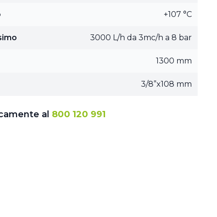
o
+107 °C
simo
3000 L/h da 3mc/h a 8 bar
1300 mm
3/8”x108 mm
icamente al
800 120 991