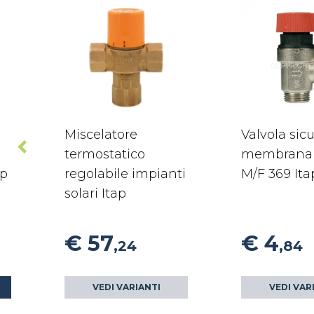
Miscelatore
Valvola sic
termostatico
membrana 
ap
regolabile impianti
M/F 369 Ita
solari Itap
€ 57
€ 4
,24
,84
VEDI VARIANTI
VEDI VAR
O