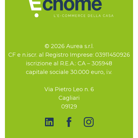
© 2026 Aurea s.r.l.
CF e n.iscr. al Registro Imprese: 03911450926
iscrizione al R.E.A.: CA – 305948
capitale sociale 30.000 euro, i.v.
Via Pietro Leo n. 6
Cagliari
09129