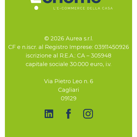
© 2026 Aurea s.r.l.
CF e n.iscr. al Registro Imprese: 03911450926
iscrizione al R.E.A.: CA – 305948
capitale sociale 30.000 euro, i.v.
Via Pietro Leo n. 6
Cagliari
09129