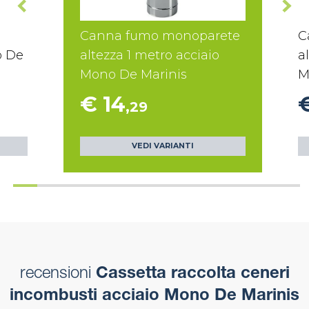
Canna fumo monoparete
C
o De
altezza 1 metro acciaio
a
Mono De Marinis
M
€ 14
,29
VEDI VARIANTI
recensioni
Cassetta raccolta ceneri
incombusti acciaio Mono De Marinis