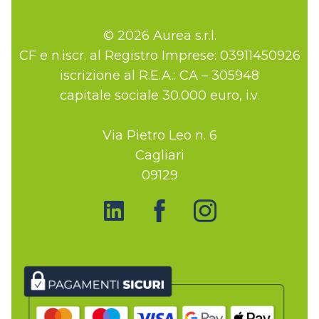
© 2026 Aurea s.r.l.
CF e n.iscr. al Registro Imprese: 03911450926
iscrizione al R.E.A.: CA – 305948
capitale sociale 30.000 euro, i.v.
Via Pietro Leo n. 6
Cagliari
09129