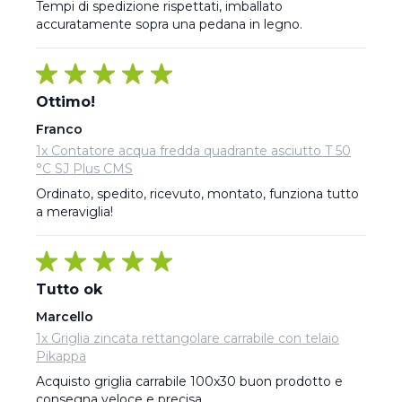
Tempi di spedizione rispettati, imballato 
accuratamente sopra una pedana in legno.
Ottimo!
Franco
1x Contatore acqua fredda quadrante asciutto T 50
°C SJ Plus CMS
Ordinato, spedito, ricevuto, montato, funziona tutto 
a meraviglia!
Tutto ok
Marcello
1x Griglia zincata rettangolare carrabile con telaio
Pikappa
Acquisto griglia carrabile 100x30 buon prodotto e 
consegna veloce e precisa