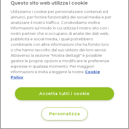
Questo sito web utilizza i cookie
1x Frigorifero French Door 3 porte 82cm nero 495L
RF50C530EB1 Samsung
Utilizziamo i cookie per personalizzare contenuti ed
annunci, per fornire funzionalità dei social media e per
Non ho dovuto chiamare nessuna assistenza, 
analizzare il nostro traffico. Condividiamo inoltre
prodotto perfetto
informazioni sul modo in cui utilizza il nostro sito con i
nostri partner che si occupano di analisi dei dati web,
pubblicità e social media, i quali potrebbero
combinarle con altre informazioni che ha fornito loro
Ottimo venditore
o che hanno raccolto dal suo utilizzo dei loro servizi.
Attraverso la sezione "Mostra dettagli" è possibile
stefano
gestire le proprie opzioni e modificare le preferenze
4x Mensole alluminio radiatore Raccorderie
espresse in qualsiasi momento. Per maggiori
Metalliche
informazioni si invita a leggere la nostra
Cookie
Policy
oggetto corrispondente alla descrizione,era proprio 
quello che cercavo
Accetta tutti i cookie
Personalizza