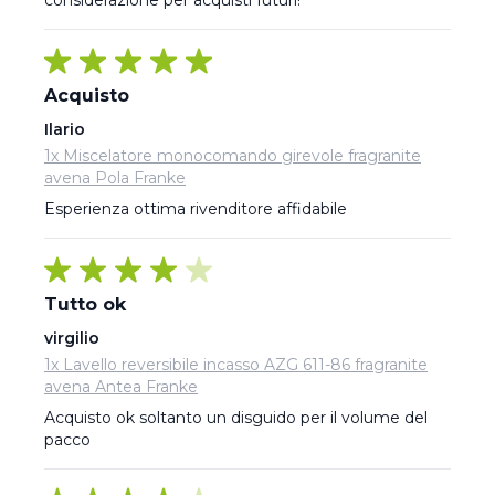
considerazione per acquisti futuri!
Acquisto
Ilario
1x Miscelatore monocomando girevole fragranite
avena Pola Franke
Esperienza ottima rivenditore affidabile
Tutto ok
virgilio
1x Lavello reversibile incasso AZG 611-86 fragranite
avena Antea Franke
Acquisto ok soltanto un disguido per il volume del 
pacco