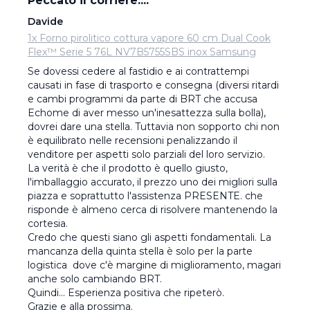
Peccato il corriere....
Davide
1x Forno pirolitico cottura vapore 60 cm Dual Cook
Flex™ Serie 5 76L NV7B5755SBS inox Samsung
Se dovessi cedere al fastidio e ai contrattempi 
causati in fase di trasporto e consegna (diversi ritardi 
e cambi programmi da parte di BRT che accusa 
Echome di aver messo un'inesattezza sulla bolla), 
dovrei dare una stella. Tuttavia non sopporto chi non 
è equilibrato nelle recensioni penalizzando il 
venditore per aspetti solo parziali del loro servizio.

La verità è che il prodotto è quello giusto, 
l'imballaggio accurato, il prezzo uno dei migliori sulla 
piazza e soprattutto l'assistenza PRESENTE. che 
risponde è almeno cerca di risolvere mantenendo la 
cortesia.

Credo che questi siano gli aspetti fondamentali. La 
mancanza della quinta stella è solo per la parte 
logistica  dove c'è margine di miglioramento, magari 
anche solo cambiando BRT.

Quindi... Esperienza positiva che ripeterò.

Grazie e alla prossima.