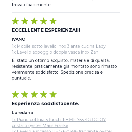
trovati faacilmente
ECCELLENTE ESPERIENZA!!!
IVANO
1x Mobile sotto lavello inox 3 ante cucina Lady
1x Lavello appoggio doppia vasca inox Zan
E' stato un ottimo acquisto, materiale di qualità, 
resistente, praticamente già montato sono rimasto 
veramente soddisfatto. Spedizione precisa e 
puntuale.
Esperienza soddisfacente.
Loredana
1x Piano cottura 5 fuochi FHMF 755 4G DC OY
cristallo oyster Maris Franke
1x Lavello a incasso UBG 620-86 fragranite oyster