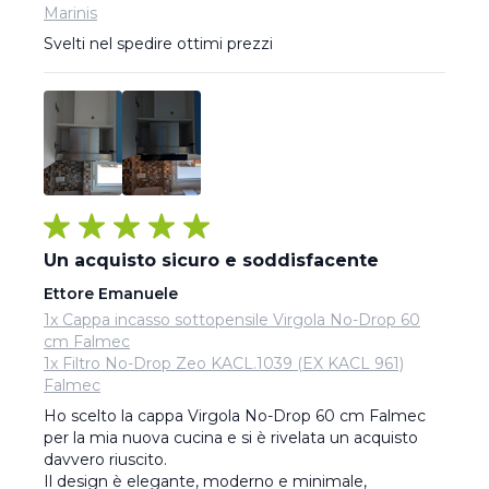
Marinis
Svelti nel spedire ottimi prezzi
Un acquisto sicuro e soddisfacente
Ettore Emanuele
1x Cappa incasso sottopensile Virgola No-Drop 60
cm Falmec
1x Filtro No-Drop Zeo KACL.1039 (EX KACL 961)
Falmec
Ho scelto la cappa Virgola No-Drop 60 cm Falmec 
per la mia nuova cucina e si è rivelata un acquisto 
davvero riuscito.

Il design è elegante, moderno e minimale, 