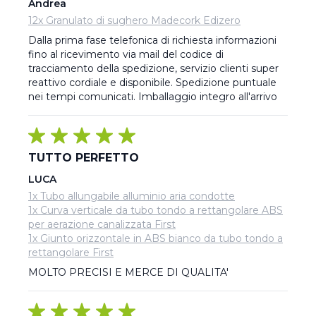
Andrea
12x Granulato di sughero Madecork Edizero
Dalla prima fase telefonica di richiesta informazioni 
fino al ricevimento via mail del codice di 
tracciamento della spedizione, servizio clienti super 
reattivo cordiale e disponibile. Spedizione puntuale 
nei tempi comunicati. Imballaggio integro all'arrivo
TUTTO PERFETTO
LUCA
1x Tubo allungabile alluminio aria condotte
1x Curva verticale da tubo tondo a rettangolare ABS
per aerazione canalizzata First
1x Giunto orizzontale in ABS bianco da tubo tondo a
rettangolare First
MOLTO PRECISI E MERCE DI QUALITA'