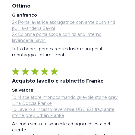
Ottimo
Gianfranco
2x Porta lavatrice asciugatrice con ante push and
pull lavanderia Savini
2x Colonna porta scope con ripiano interno
lavanderia Savini
tutto bene… però carente di istruzioni per il 
montaggio… ottimi i mobili
Acquisto lavello e rubinetto Franke
Salvatore
1x Miscelatore monocomando girevole stone grey
Lina Doccia Franke
1x Lavello a incasso reversibile UBG 621 fragranite
stone grey Urban Franke
Azienda seria e disponibile ad ogni richiesta del 
cliente 
