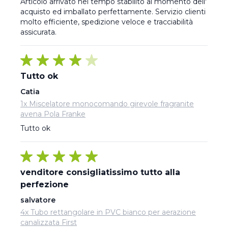
Articolo arrivato nel tempo stabilito al momento dell' 
acquisto ed imballato perfettamente. Servizio clienti 
molto efficiente, spedizione veloce e tracciabilità 
assicurata.
Tutto ok
Catia
1x Miscelatore monocomando girevole fragranite
avena Pola Franke
Tutto ok
venditore consigliatissimo tutto alla
perfezione
salvatore
4x Tubo rettangolare in PVC bianco per aerazione
canalizzata First