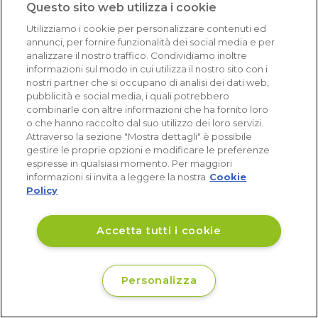
Questo sito web utilizza i cookie
© 2026 Aurea s.r.l.
Utilizziamo i cookie per personalizzare contenuti ed
annunci, per fornire funzionalità dei social media e per
CF e n.iscr. al Registro Imprese: 03911450926
analizzare il nostro traffico. Condividiamo inoltre
iscrizione al R.E.A.: CA – 305948
informazioni sul modo in cui utilizza il nostro sito con i
nostri partner che si occupano di analisi dei dati web,
capitale sociale 30.000 euro, i.v.
pubblicità e social media, i quali potrebbero
combinarle con altre informazioni che ha fornito loro
o che hanno raccolto dal suo utilizzo dei loro servizi.
Via Pietro Leo n. 6
Attraverso la sezione "Mostra dettagli" è possibile
Cagliari
gestire le proprie opzioni e modificare le preferenze
espresse in qualsiasi momento. Per maggiori
09129
informazioni si invita a leggere la nostra
Cookie
Policy
Accetta tutti i cookie
Personalizza