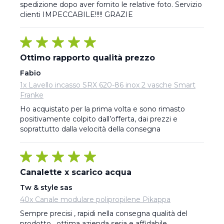
spedizione dopo aver fornito le relative foto. Servizio 
clienti IMPECCABILE!!!!! GRAZIE
Ottimo rapporto qualità prezzo
Fabio
1x Lavello incasso SRX 620-86 inox 2 vasche Smart
Franke
Ho acquistato per la prima volta e sono rimasto 
positivamente colpito dall’offerta, dai prezzi e 
soprattutto dalla velocità della consegna
Canalette x scarico acqua
Tw & style sas
40x Canale modulare polipropilene Pikappa
Sempre precisi , rapidi nella consegna qualità del 
prodotto , ottima azienda seria e affidabile