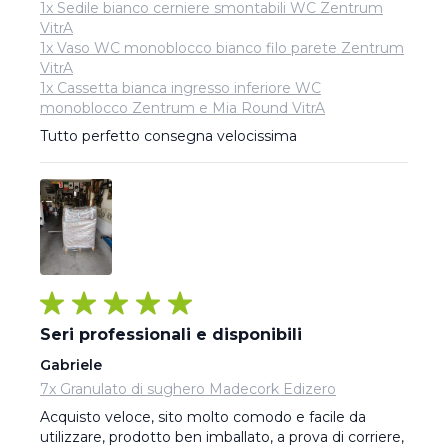
1x Sedile bianco cerniere smontabili WC Zentrum
VitrA
1x Vaso WC monoblocco bianco filo parete Zentrum
VitrA
1x Cassetta bianca ingresso inferiore WC
monoblocco Zentrum e Mia Round VitrA
Tutto perfetto consegna velocissima
Seri professionali e disponibili
Gabriele
7x Granulato di sughero Madecork Edizero
Acquisto veloce, sito molto comodo e facile da 
utilizzare, prodotto ben imballato, a prova di corriere, 