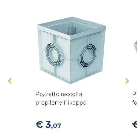
Pozzetto raccolta
P
propilene Pikappa
f
€ 3
,07