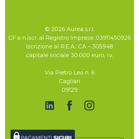
© 2026 Aurea s.r.l.
CF e n.iscr. al Registro Imprese: 03911450926
iscrizione al R.E.A.: CA – 305948
capitale sociale 30.000 euro, i.v.
Via Pietro Leo n. 6
Cagliari
09129