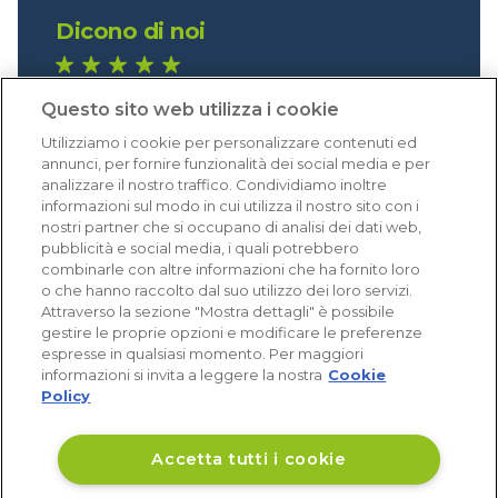
Dicono di noi
1.641 recensioni
Questo sito web utilizza i cookie
Eccellente (4,8)
Utilizziamo i cookie per personalizzare contenuti ed
Acquisti verificati
annunci, per fornire funzionalità dei social media e per
analizzare il nostro traffico. Condividiamo inoltre
informazioni sul modo in cui utilizza il nostro sito con i
nostri partner che si occupano di analisi dei dati web,
pubblicità e social media, i quali potrebbero
combinarle con altre informazioni che ha fornito loro
o che hanno raccolto dal suo utilizzo dei loro servizi.
Attraverso la sezione "Mostra dettagli" è possibile
gestire le proprie opzioni e modificare le preferenze
espresse in qualsiasi momento. Per maggiori
informazioni si invita a leggere la nostra
Cookie
Policy
Accetta tutti i cookie