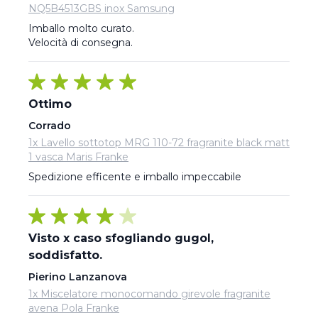
NQ5B4513GBS inox Samsung
Imballo molto curato.

Velocità di consegna.
Ottimo
Corrado
1x Lavello sottotop MRG 110-72 fragranite black matt
1 vasca Maris Franke
Spedizione efficente e imballo impeccabile
Visto x caso sfogliando gugol,
soddisfatto.
Pierino Lanzanova
1x Miscelatore monocomando girevole fragranite
avena Pola Franke