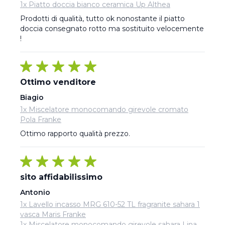
1x Piatto doccia bianco ceramica Up Althea
Prodotti di qualità, tutto ok nonostante il piatto 
doccia consegnato rotto ma sostituito velocemente 
!
Ottimo venditore
Biagio
1x Miscelatore monocomando girevole cromato
Pola Franke
Ottimo rapporto qualità prezzo.
sito affidabilissimo
Antonio
1x Lavello incasso MRG 610-52 TL fragranite sahara 1
vasca Maris Franke
1x Miscelatore monocomando girevole sahara Lina