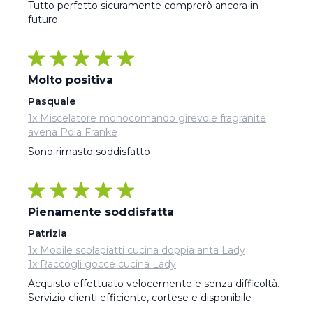
Tutto perfetto sicuramente comprerò ancora in 
futuro.
Molto positiva
Pasquale
1x Miscelatore monocomando girevole fragranite
avena Pola Franke
Sono rimasto soddisfatto
Pienamente soddisfatta
Patrizia
1x Mobile scolapiatti cucina doppia anta Lady
1x Raccogli gocce cucina Lady
Acquisto effettuato velocemente e senza difficoltà.  
Servizio clienti efficiente, cortese e disponibile