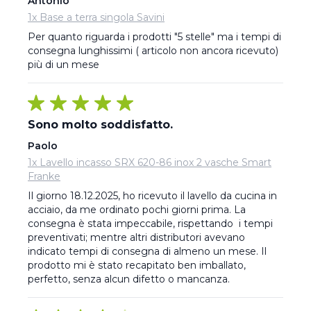
Antonio
1x Base a terra singola Savini
Per quanto riguarda i prodotti "5 stelle" ma i tempi di 
consegna lunghissimi ( articolo non ancora ricevuto) 
più di un mese
Sono molto soddisfatto.
Paolo
1x Lavello incasso SRX 620-86 inox 2 vasche Smart
Franke
Il giorno 18.12.2025, ho ricevuto il lavello da cucina in 
acciaio, da me ordinato pochi giorni prima. La 
consegna è stata impeccabile, rispettando  i tempi 
preventivati; mentre altri distributori avevano 
indicato tempi di consegna di almeno un mese. Il 
prodotto mi è stato recapitato ben imballato, 
perfetto, senza alcun difetto o mancanza.