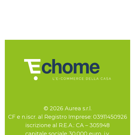
© 2026 Aurea s.r.l.
CF e n.iscr. al Registro Imprese: 03911450926
iscrizione al R.E.A.: CA – 305948
capitale sociale 30.000 euro, i.v.