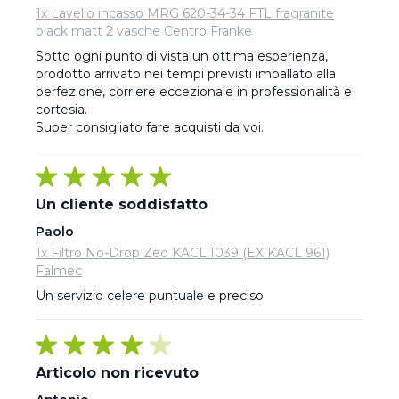
1x Lavello incasso MRG 620-34-34 FTL fragranite
black matt 2 vasche Centro Franke
Sotto ogni punto di vista un ottima esperienza, 
prodotto arrivato nei tempi previsti imballato alla 
perfezione, corriere eccezionale in professionalità e 
cortesia.

Super consigliato fare acquisti da voi.
Un cliente soddisfatto
Paolo
1x Filtro No-Drop Zeo KACL.1039 (EX KACL 961)
Falmec
Un servizio celere puntuale e preciso
Articolo non ricevuto