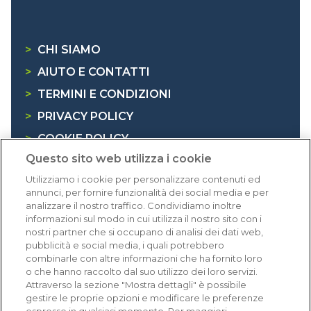
>
CHI SIAMO
>
AIUTO E CONTATTI
>
TERMINI E CONDIZIONI
>
PRIVACY POLICY
>
COOKIE POLICY
Questo sito web utilizza i cookie
>
INFORMATIVA RAEE
Utilizziamo i cookie per personalizzare contenuti ed
annunci, per fornire funzionalità dei social media e per
Dicono di noi
analizzare il nostro traffico. Condividiamo inoltre
informazioni sul modo in cui utilizza il nostro sito con i
nostri partner che si occupano di analisi dei dati web,
1.641 recensioni
pubblicità e social media, i quali potrebbero
Eccellente (4,8)
combinarle con altre informazioni che ha fornito loro
o che hanno raccolto dal suo utilizzo dei loro servizi.
Acquisti verificati
Attraverso la sezione "Mostra dettagli" è possibile
gestire le proprie opzioni e modificare le preferenze