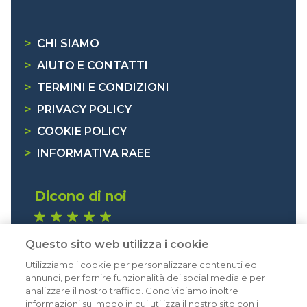
>
CHI SIAMO
>
AIUTO E CONTATTI
>
TERMINI E CONDIZIONI
>
PRIVACY POLICY
>
COOKIE POLICY
>
INFORMATIVA RAEE
Dicono di noi
1.640 recensioni
Questo sito web utilizza i cookie
Eccellente (4,8)
Utilizziamo i cookie per personalizzare contenuti ed
Acquisti verificati
annunci, per fornire funzionalità dei social media e per
analizzare il nostro traffico. Condividiamo inoltre
informazioni sul modo in cui utilizza il nostro sito con i